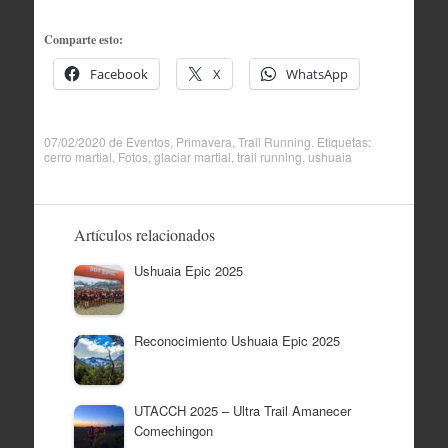
Comparte esto:
Facebook
X
WhatsApp
07/02/2020
de
Eventos
,
Primavera
,
Trail Running
. Etiquetas:
cerro martial
,
Fotos
,
glaciar martial
,
trail running
,
ushuaia
Artículos relacionados
Ushuaia Epic 2025
Reconocimiento Ushuaia Epic 2025
UTACCH 2025 – Ultra Trail Amanecer
Comechingon