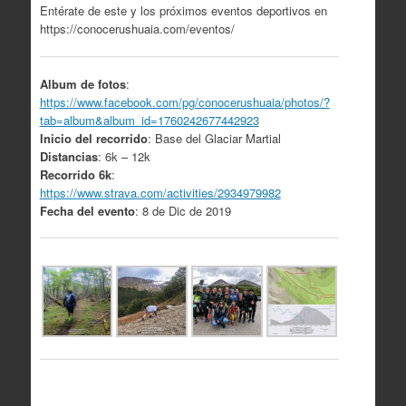
Entérate de este y los próximos eventos deportivos en
https://conocerushuaia.com/eventos/
Album de fotos
:
https://www.facebook.com/pg/conocerushuaia/photos/?
tab=album&album_id=1760242677442923
Inicio del recorrido
: Base del Glaciar Martial
Distancias
: 6k – 12k
Recorrido 6k
:
https://www.strava.com/activities/2934979982
Fecha del evento
: 8 de Dic de 2019