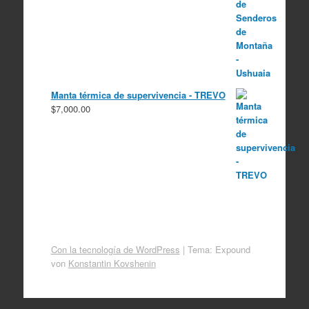
$10,000.00.
$8,000.00.
Manta térmica de supervivencia - TREVO
$
7,000.00
Con la tecnología de WordPress
|
Tema: Expound
von
Konstantin Kovshenin