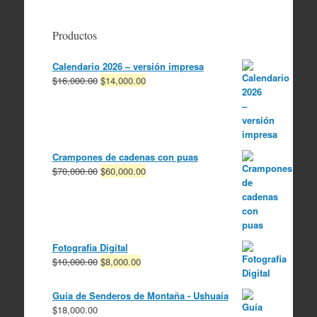
Productos
Calendario 2026 – versión impresa
El
El
$
16,000.00
$
14,000.00
precio
precio
original
actual
era:
es:
$16,000.00.
$14,000.00.
Crampones de cadenas con puas
El
El
$
70,000.00
$
60,000.00
precio
precio
original
actual
era:
es:
$70,000.00.
$60,000.00.
Fotografia Digital
El
El
$
10,000.00
$
8,000.00
precio
precio
original
actual
Guía de Senderos de Montaña - Ushuaia
era:
es:
$
18,000.00