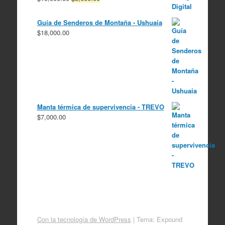
precio
precio
original
actual
Guía de Senderos de Montaña - Ushuaia
era:
es:
$
18,000.00
$10,000.00.
$8,000.00.
Manta térmica de supervivencia - TREVO
$
7,000.00
Con la tecnología de WordPress
|
Tema: Expound