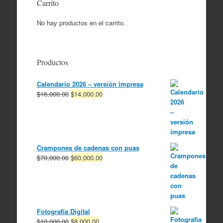
Carrito
No hay productos en el carrito.
Productos
Calendario 2026 – versión impresa
El
El
$
16,000.00
$
14,000.00
precio
precio
original
actual
era:
es:
$16,000.00.
$14,000.00.
Crampones de cadenas con puas
El
El
$
70,000.00
$
60,000.00
precio
precio
original
actual
era:
es:
$70,000.00.
$60,000.00.
Fotografia Digital
El
El
$
10,000.00
$
8,000.00