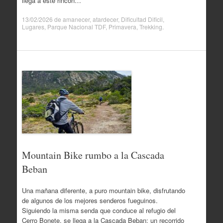
llega a este rincón…
13/02/2026
de
amanecer
,
atardecer
,
Dificultad Dificil
,
Lugares
,
Parque Nacional TDF
,
Primavera
,
Trekking
.
Mountain Bike rumbo a la Cascada
Beban
Una mañana diferente, a puro mountain bike, disfrutando
de algunos de los mejores senderos fueguinos.
Siguiendo la misma senda que conduce al refugio del
Cerro Bonete, se llega a la Cascada Beban: un recorrido