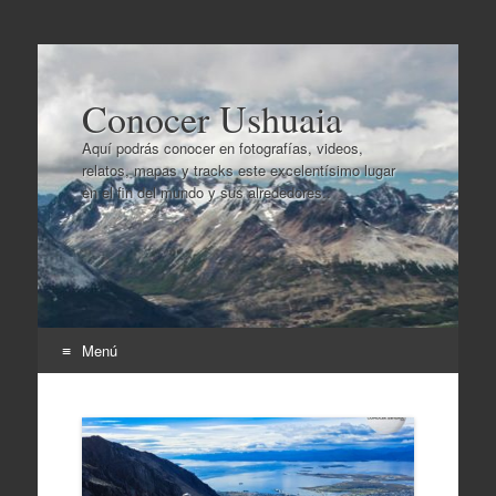
Conocer Ushuaia
Aquí podrás conocer en fotografías, videos,
relatos, mapas y tracks este excelentísimo lugar
en el fin del mundo y sus alrededores..
Menú
Ir
al
contenido