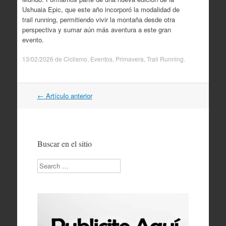
Ushuaia Epic, que este año incorporó la modalidad de
trail running, permitiendo vivir la montaña desde otra
perspectiva y sumar aún más aventura a este gran
evento.
13/02/2026
de
Ciclismo
,
Eventos
,
Primavera
,
Trail Running
.
Navegación
←
Artículo anterior
por
artículos
Buscar en el sitio
Search