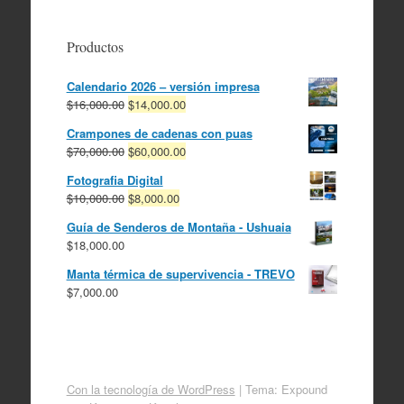
Productos
Calendario 2026 – versión impresa
El
El
$
16,000.00
$
14,000.00
precio
precio
Crampones de cadenas con puas
original
actual
El
El
$
70,000.00
$
60,000.00
era:
es:
precio
precio
$16,000.00.
$14,000.00.
Fotografia Digital
original
actual
El
El
$
10,000.00
$
8,000.00
era:
es:
precio
precio
$70,000.00.
$60,000.00.
Guía de Senderos de Montaña - Ushuaia
original
actual
$
18,000.00
era:
es:
$10,000.00.
$8,000.00.
Manta térmica de supervivencia - TREVO
$
7,000.00
Con la tecnología de WordPress
|
Tema: Expound