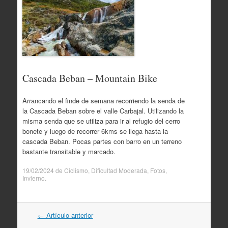
Cascada Beban – Mountain Bike
Arrancando el finde de semana recorriendo la senda de
la Cascada Beban sobre el valle Carbajal. Utilizando la
misma senda que se utiliza para ir al refugio del cerro
bonete y luego de recorrer 6kms se llega hasta la
cascada Beban. Pocas partes con barro en un terreno
bastante transitable y marcado.
19/02/2024
de
Ciclismo
,
Dificultad Moderada
,
Fotos
,
Invierno
.
Navegación
←
Artículo anterior
por