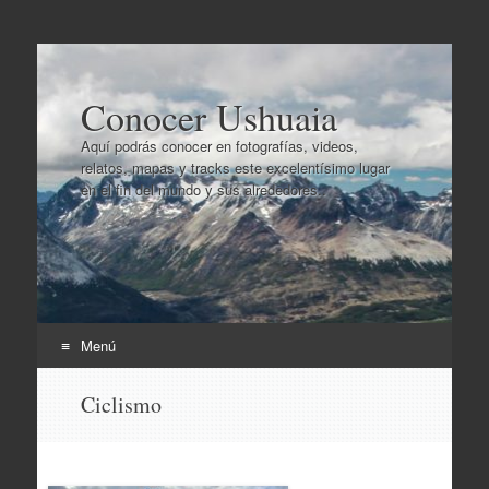
Conocer Ushuaia
Aquí podrás conocer en fotografías, videos,
relatos, mapas y tracks este excelentísimo lugar
en el fin del mundo y sus alrededores..
Menú
Ir
Ciclismo
al
contenido