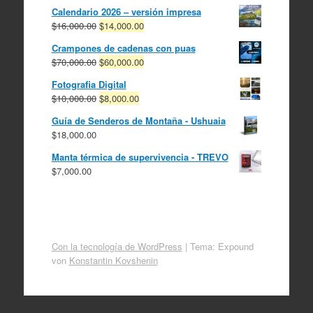
Calendario 2026 – versión impresa
El
El
$
16,000.00
$
14,000.00
precio
precio
Crampones de cadenas con puas
original
actual
El
El
$
70,000.00
$
60,000.00
era:
es:
precio
precio
$16,000.00.
$14,000.00.
Fotografia Digital
original
actual
El
El
$
10,000.00
$
8,000.00
era:
es:
precio
precio
$70,000.00.
$60,000.00.
Guía de Senderos de Montaña - Ushuaia
original
actual
$
18,000.00
era:
es:
$10,000.00.
$8,000.00.
Manta térmica de supervivencia - TREVO
$
7,000.00
Con la tecnología de WordPress
|
Tema: Expound
von
Konstantin Kovshenin