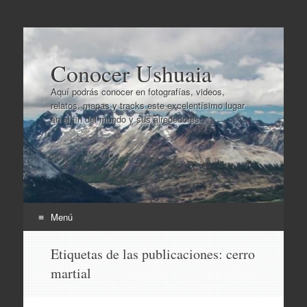
Conocer Ushuaia
Aquí podrás conocer en fotografías, videos,
relatos, mapas y tracks este excelentísimo lugar
en el fin del mundo y sus alrededores..
Menú
Ir
Etiquetas de las publicaciones:
cerro
al
martial
contenido