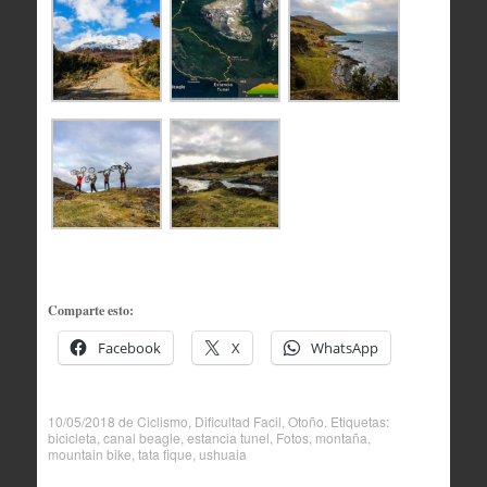
Comparte esto:
Facebook
X
WhatsApp
10/05/2018
de
Ciclismo
,
Dificultad Facil
,
Otoño
. Etiquetas:
bicicleta
,
canal beagle
,
estancia tunel
,
Fotos
,
montaña
,
mountain bike
,
tata fique
,
ushuaia