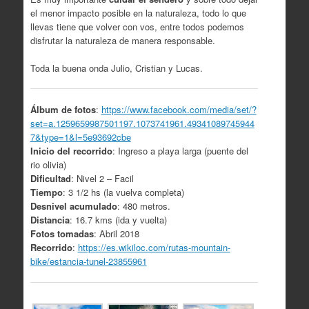
el menor impacto posible en la naturaleza, todo lo que
llevas tiene que volver con vos, entre todos podemos
disfrutar la naturaleza de manera responsable.
Toda la buena onda Julio, Cristian y Lucas.
Álbum de fotos
:
https://www.facebook.com/media/set/?
set=a.1259659987501197.1073741961.49341089745944
7&type=1&l=5e93692cbe
Inicio del recorrido
: Ingreso a playa larga (puente del
rio olivia)
Dificultad
: Nivel 2 – Facil
Tiempo
: 3 1/2 hs (la vuelva completa)
Desnivel acumulado
: 480 metros.
Distancia
: 16.7 kms (ida y vuelta)
Fotos tomadas
: Abril 2018
Recorrido
:
https://es.wikiloc.com/rutas-mountain-
bike/estancia-tunel-23855961