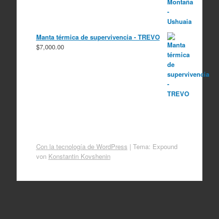
Manta térmica de supervivencia - TREVO
$
7,000.00
Con la tecnología de WordPress
|
Tema: Expound
von
Konstantin Kovshenin