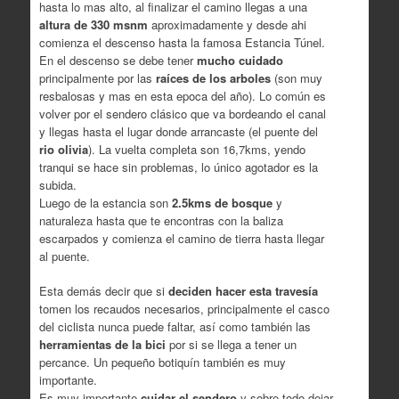
hasta lo mas alto, al finalizar el camino llegas a una
altura de 330 msnm
aproximadamente y desde ahi
comienza el descenso hasta la famosa Estancia Túnel.
En el descenso se debe tener
mucho cuidado
principalmente por las
raíces de los arboles
(son muy
resbalosas y mas en esta epoca del año). Lo común es
volver por el sendero clásico que va bordeando el canal
y llegas hasta el lugar donde arrancaste (el puente del
rio olivia
). La vuelta completa son 16,7kms, yendo
tranqui se hace sin problemas, lo único agotador es la
subida.
Luego de la estancia son
2.5kms de bosque
y
naturaleza hasta que te encontras con la baliza
escarpados y comienza el camino de tierra hasta llegar
al puente.
Esta demás decir que si
deciden hacer esta travesía
tomen los recaudos necesarios, principalmente el casco
del ciclista nunca puede faltar, así como también las
herramientas de la bici
por si se llega a tener un
percance. Un pequeño botiquín también es muy
importante.
Es muy importante
cuidar el sendero
y sobre todo dejar