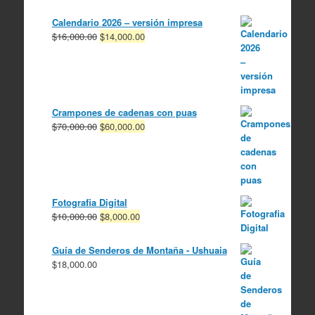
Calendario 2026 – versión impresa
El
El
$
16,000.00
$
14,000.00
precio
precio
original
actual
era:
es:
$16,000.00.
$14,000.00.
Crampones de cadenas con puas
El
El
$
70,000.00
$
60,000.00
precio
precio
original
actual
era:
es:
$70,000.00.
$60,000.00.
Fotografia Digital
El
El
$
10,000.00
$
8,000.00
precio
precio
original
actual
Guía de Senderos de Montaña - Ushuaia
era:
es:
$
18,000.00
$10,000.00.
$8,000.00.