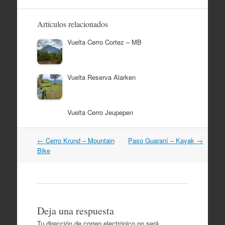
Artículos relacionados
Vuelta Cerro Cortez – MB
Vuelta Reserva Alarken
Vuelta Cerro Jeupepen
Navegación
←
Cerro Krund – Mountain
Paso Guaraní – Kayak
→
por
Bike
artículos
Deja una respuesta
Tu dirección de correo electrónico no será