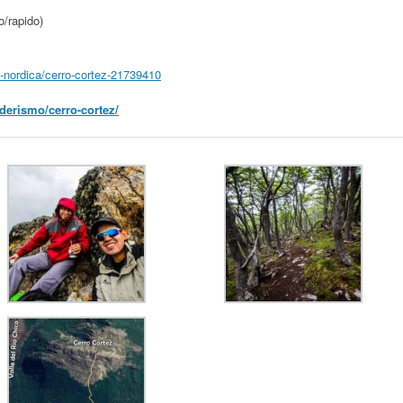
o/rapido)
a-nordica/cerro-cortez-21739410
derismo/cerro-cortez/