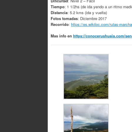
Dificultad
: Nivel 2 – Fácil
Tiempo
: 1 1/2hs (de ida yendo a un ritmo medi
Distancia
: 5.2 kms (ida y vuelta)
Fotos tomadas
: Diciembre 2017
Recorrido
:
https://es.wikiloc.com/rutas-march
Mas info en
https://conocerushuaia.com/sen