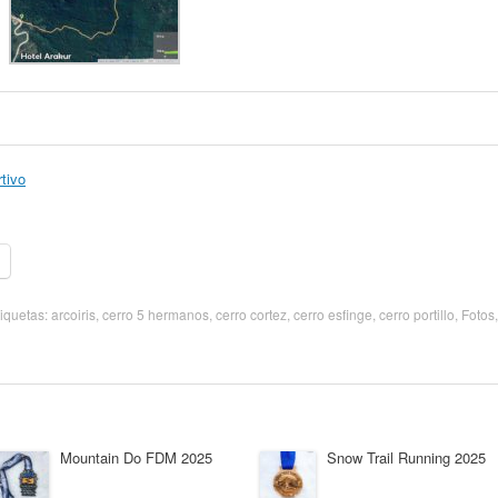
tivo
tiquetas:
arcoiris
,
cerro 5 hermanos
,
cerro cortez
,
cerro esfinge
,
cerro portillo
,
Fotos
,
Mountain Do FDM 2025
Snow Trail Running 2025