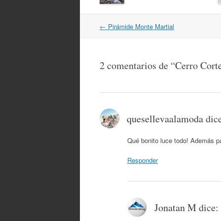
Navegación
←
Pirámide Monte Martial
por
artículos
2 comentarios de “
Cerro Cort
quesellevaalamoda
dic
Qué bonito luce todo! Además pa
Responder
Jonatan M
dice: