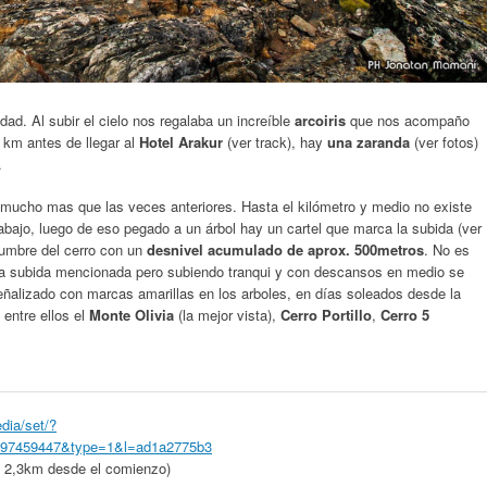
ad. Al subir el cielo nos regalaba un increíble
arcoiris
que nos acompaño
 km antes de llegar al
Hotel Arakur
(ver track), hay
una zaranda
(ver fotos)
.
 mucho mas que las veces anteriores. Hasta el kilómetro y medio no existe
 abajo, luego de eso pegado a un árbol hay un cartel que marca la subida (ver
 cumbre del cerro con un
desnivel acumulado de aprox. 500metros
. No es
a subida mencionada pero subiendo tranqui y con descansos en medio se
eñalizado con marcas amarillas en los arboles, en días soleados desde la
entre ellos el
Monte Olivia
(la mejor vista),
Cerro Portillo
,
Cerro 5
dia/set/?
897459447&type=1&l=ad1a2775b3
a 2,3km desde el comienzo)