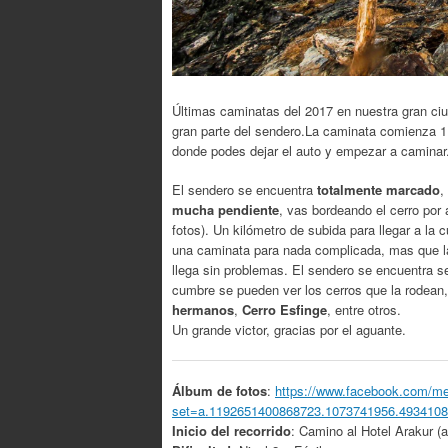
Últimas caminatas del 2017 en nuestra gran ciud
gran parte del sendero.La caminata comienza 1
donde podes dejar el auto y empezar a caminar
El sendero se encuentra
totalmente marcado
,
mucha pendiente
, vas bordeando el cerro por
fotos). Un kilómetro de subida para llegar a la
una caminata para nada complicada, mas que l
llega sin problemas. El sendero se encuentra s
cumbre se pueden ver los cerros que la rodean, 
hermanos
,
Cerro Esfinge
, entre otros.
Un grande victor, gracias por el aguante.
Álbum de fotos
:
https://www.facebook.com/me
set=a.1192651400868723.1073741956.493410
Inicio del recorrido
: Camino al Hotel Arakur (