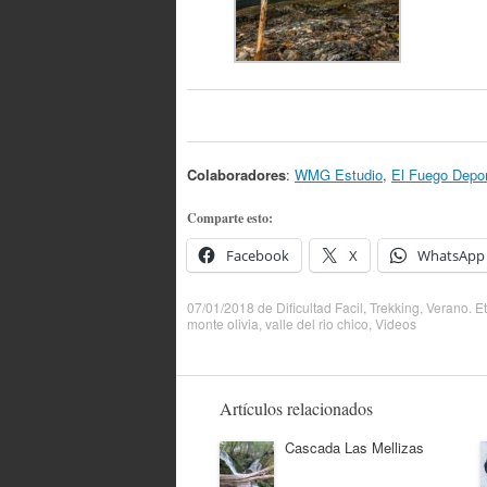
Colaboradores
:
WMG Estudio
,
El Fuego Depor
Comparte esto:
Facebook
X
WhatsApp
07/01/2018
de
Dificultad Facil
,
Trekking
,
Verano
. E
monte olivia
,
valle del rio chico
,
Videos
Artículos relacionados
Cascada Las Mellizas