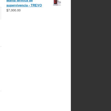
Manta térmica de
supervivencia - TREVO
$
7,000.00