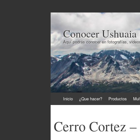
Conocer Ushuaia
Aquí podrás conocer en fotografías, videos
Ir
Inicio
¿Que hacer?
Productos
Mul
al
contenido
Cerro Cortez –