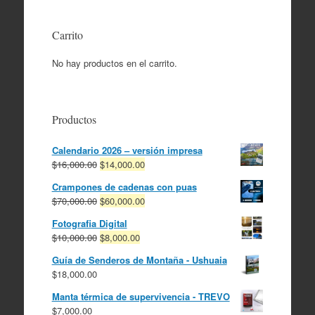
Carrito
No hay productos en el carrito.
Productos
Calendario 2026 – versión impresa
El
El
$
16,000.00
$
14,000.00
precio
precio
Crampones de cadenas con puas
original
actual
El
El
$
70,000.00
$
60,000.00
era:
es:
precio
precio
$16,000.00.
$14,000.00.
Fotografia Digital
original
actual
El
El
$
10,000.00
$
8,000.00
era:
es:
precio
precio
$70,000.00.
$60,000.00.
Guía de Senderos de Montaña - Ushuaia
original
actual
$
18,000.00
era:
es:
$10,000.00.
$8,000.00.
Manta térmica de supervivencia - TREVO
$
7,000.00