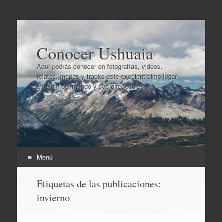
Conocer Ushuaia
Aquí podrás conocer en fotografías, videos,
relatos, mapas y tracks este excelentísimo lugar
en el fin del mundo y sus alrededores..
Menú
Ir
Etiquetas de las publicaciones:
al
invierno
contenido