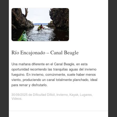
Río Encajonado – Canal Beagle
Una mañana diferente en el Canal Beagle, en esta
oportunidad recorriendo las tranquilas aguas del invierno
fueguino. En invierno, comúnmente, suele haber menos
viento, produciendo un canal totalmente planchado, ideal
para remar y disfrutarlo.
30/09/2025
de
Dificultad Dificil
,
Invierno
,
Kayak
,
Lugares
,
Videos
.