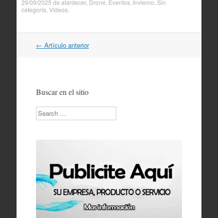
29/09/2025
de
atardecer
,
Drone
,
Eventos
,
Invierno
,
Sin
categoría
,
Videos
.
Navegación
←
Artículo anterior
por
artículos
Buscar en el sitio
Search