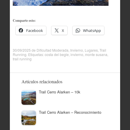
Comparte esto:
Facebook
X
WhatsApp
30/09/2025
de
Dificultad Moderada
,
Invierno
,
Lugares
,
Trail
Running
. Etiquetas:
costa del begle
,
invierno
,
monte susana
,
trail running
Artículos relacionados
Trail Cerro Alarken – 10k
Trail Cerro Alarken – Reconocimiento