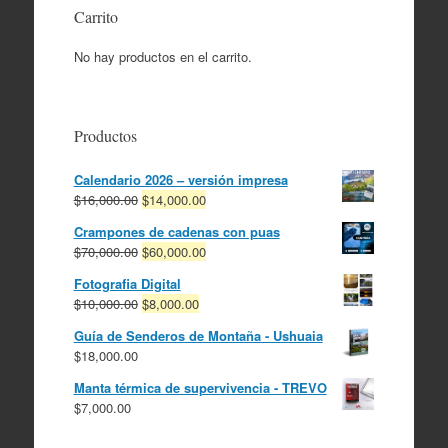
Carrito
No hay productos en el carrito.
Productos
Calendario 2026 – versión impresa
El
El
$
16,000.00
$
14,000.00
precio
precio
Crampones de cadenas con puas
original
actual
El
El
$
70,000.00
$
60,000.00
era:
es:
precio
precio
$16,000.00.
$14,000.00.
Fotografia Digital
original
actual
El
El
$
10,000.00
$
8,000.00
era:
es:
precio
precio
$70,000.00.
$60,000.00.
Guía de Senderos de Montaña - Ushuaia
original
actual
$
18,000.00
era:
es:
$10,000.00.
$8,000.00.
Manta térmica de supervivencia - TREVO
$
7,000.00