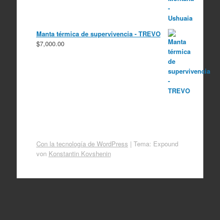
Manta térmica de supervivencia - TREVO
$
7,000.00
Con la tecnología de WordPress
|
Tema: Expound
von
Konstantin Kovshenin