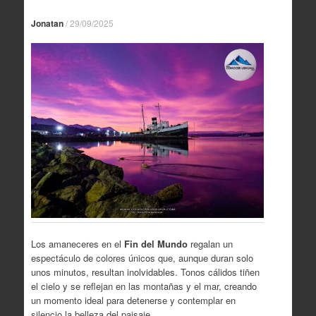
Jonatan
/
29/09/2025
Los amaneceres en el
Fin del Mundo
regalan un
espectáculo de colores únicos que, aunque duran solo
unos minutos, resultan inolvidables. Tonos cálidos tiñen
el cielo y se reflejan en las montañas y el mar, creando
un momento ideal para detenerse y contemplar en
silencio la belleza del paisaje.