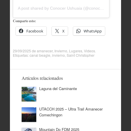
A post shared by Conocer Ushuaia (@conocerushuaia)
Comparte esto:
Facebook
X
WhatsApp
29/09/2025
de
amanecer
,
Invierno
,
Lugares
,
Videos
.
Etiquetas:
canal beagle
,
invierno
,
Saint Christopher
Artículos relacionados
Laguna del Caminante
UTACCH 2025 – Ultra Trail Amanecer
Comechingon
Mountain Do FDM 2025