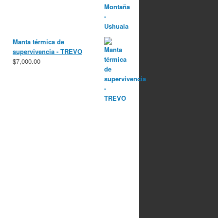
Manta térmica de
supervivencia - TREVO
$
7,000.00