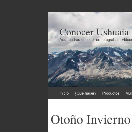
Conocer Ushuaia
Aquí podrás conocer en fotografías, videos
Ir
Inicio
¿Que hacer?
Productos
Mul
al
contenido
Otoño Invierno