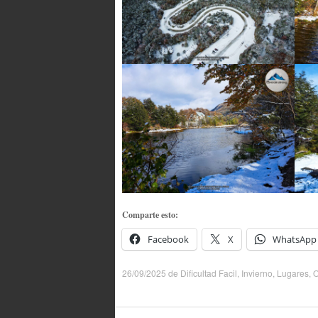
Comparte esto:
Facebook
X
WhatsApp
26/09/2025
de
Dificultad Facil
,
Invierno
,
Lugares
,
O