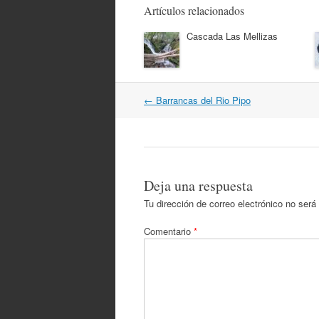
Artículos relacionados
Cascada Las Mellizas
Navegación
←
Barrancas del Rio Pipo
por
artículos
Deja una respuesta
Tu dirección de correo electrónico no será
Comentario
*