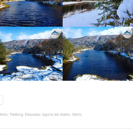
toño
,
Trekking
. Etiquetas:
laguna del diablo
,
Otoño