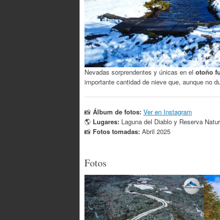
Nevadas sorprendentes y únicas en el
otoño f
importante cantidad de nieve que, aunque no d
📸
Álbum de fotos:
Ver en Instagram
🌎
Lugares:
Laguna del Diablo y Reserva Natura
📸
Fotos tomadas:
Abril 2025
Fotos