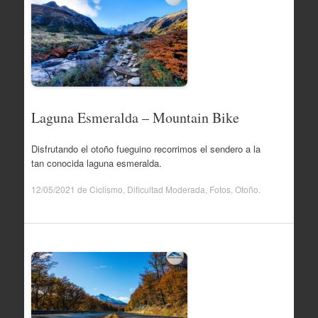
Laguna Esmeralda – Mountain Bike
Disfrutando el otoño fueguino recorrimos el sendero a la
tan conocida laguna esmeralda.
12/05/2021
de
Ciclismo
,
Dificultad Moderada
,
Fotos
,
Otoño
.