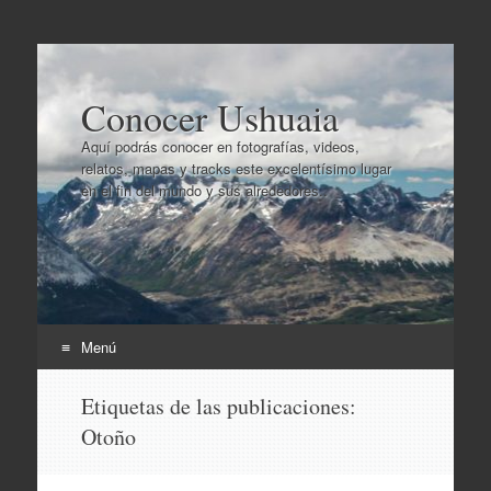
Conocer Ushuaia
Aquí podrás conocer en fotografías, videos,
relatos, mapas y tracks este excelentísimo lugar
en el fin del mundo y sus alrededores..
Menú
Ir
Etiquetas de las publicaciones:
al
Otoño
contenido