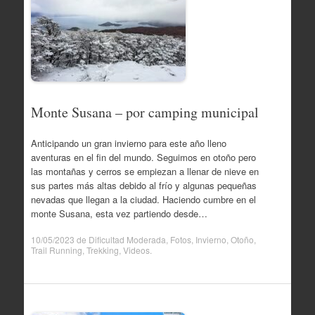
Monte Susana – por camping municipal
Anticipando un gran invierno para este año lleno
aventuras en el fin del mundo. Seguimos en otoño pero
las montañas y cerros se empiezan a llenar de nieve en
sus partes más altas debido al frío y algunas pequeñas
nevadas que llegan a la ciudad. Haciendo cumbre en el
monte Susana, esta vez partiendo desde…
10/05/2023
de
Dificultad Moderada
,
Fotos
,
Invierno
,
Otoño
,
Trail Running
,
Trekking
,
Videos
.