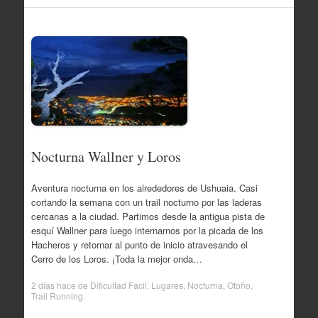
Nocturna Wallner y Loros
Aventura nocturna en los alrededores de Ushuaia. Casi
cortando la semana con un trail nocturno por las laderas
cercanas a la ciudad. Partimos desde la antigua pista de
esquí Wallner para luego internarnos por la picada de los
Hacheros y retornar al punto de inicio atravesando el
Cerro de los Loros. ¡Toda la mejor onda…
2 días hace
de
Dificultad Facil
,
Lugares
,
Nocturna
,
Otoño
,
Trail Running
.