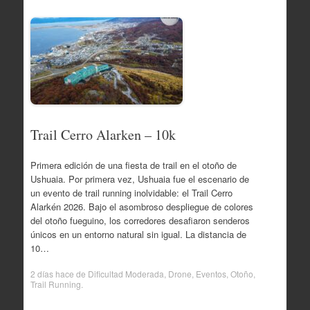
Trail Cerro Alarken – 10k
Primera edición de una fiesta de trail en el otoño de
Ushuaia. Por primera vez, Ushuaia fue el escenario de
un evento de trail running inolvidable: el Trail Cerro
Alarkén 2026. Bajo el asombroso despliegue de colores
del otoño fueguino, los corredores desafiaron senderos
únicos en un entorno natural sin igual. La distancia de
10…
2 días hace
de
Dificultad Moderada
,
Drone
,
Eventos
,
Otoño
,
Trail Running
.