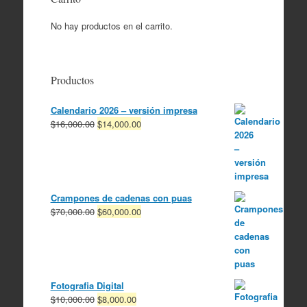
No hay productos en el carrito.
Productos
Calendario 2026 – versión impresa
El
El
$
16,000.00
$
14,000.00
precio
precio
original
actual
era:
es:
$16,000.00.
$14,000.00.
Crampones de cadenas con puas
El
El
$
70,000.00
$
60,000.00
precio
precio
original
actual
era:
es:
$70,000.00.
$60,000.00.
Fotografia Digital
El
El
$
10,000.00
$
8,000.00