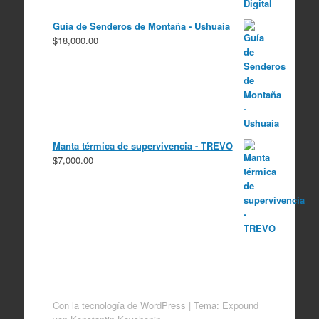
precio
precio
original
actual
Guía de Senderos de Montaña - Ushuaia
era:
es:
$
18,000.00
$10,000.00.
$8,000.00.
Manta térmica de supervivencia - TREVO
$
7,000.00
Con la tecnología de WordPress
|
Tema: Expound