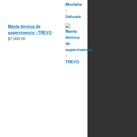
Manta térmica de
supervivencia - TREVO
$
7,000.00