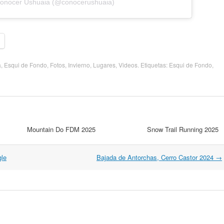
Conocer Ushuaia (@conocerushuaia)
a
,
Esqui de Fondo
,
Fotos
,
Invierno
,
Lugares
,
Videos
. Etiquetas:
Esqui de Fondo
,
Mountain Do FDM 2025
Snow Trail Running 2025
gle
Bajada de Antorchas, Cerro Castor 2024
→