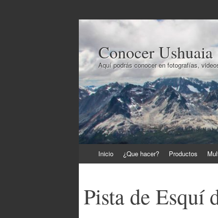
Conocer Ushuaia
Aquí podrás conocer en fotografías, videos
Ir
Inicio
¿Que hacer?
Productos
Mul
al
contenido
Pista de Esquí 