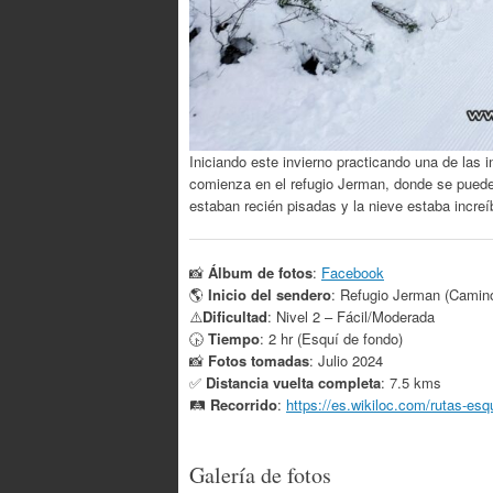
Iniciando este invierno practicando una de las i
comienza en el refugio Jerman, donde se puede a
estaban recién pisadas y la nieve estaba increí
📸
Álbum de fotos
:
Facebook
🌎
Inicio del sendero
: Refugio Jerman (Camino 
⚠️
Dificultad
: Nivel 2 – Fácil/Moderada
🕟
Tiempo
: 2 hr (Esquí de fondo)
📸
Fotos tomadas
: Julio 2024
✅️
Distancia vuelta completa
: 7.5 kms
🛤
Recorrido
:
https://es.wikiloc.com/rutas-es
Galería de fotos