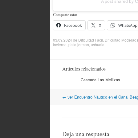
A post shared by 
Comparte esto:
Facebook
X
WhatsApp
03/09/2024
de
Dificultad Facil
,
Dificultad Moderad
invierno
,
pista jerman
,
ushuaia
Artículos relacionados
Cascada Las Mellizas
Navegación
←
3er Encuentro Náutico en el Canal Bea
por
artículos
Deja una respuesta