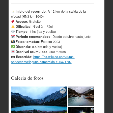
Inicio del recorrido
: A 12 km de la salida de la
ciudad (RN3 km 3040)
Acceso
: Gratuito
Dificultad
: Nivel 2 – Fácil
Tiempo
: 4 hs (ida y vuelta)
Periodo recomendado
: Desde octubre hasta junio
Fotos tomadas
: Febrero 2023
Distancia
: 9.5 km (ida y vuelta)
Desnivel acumulado
: 360 metros
🛤
Recorrido
:
https://es.wikiloc.com/rutas-
senderismo/laguna-esmeralda-126471737
Galeria de fotos