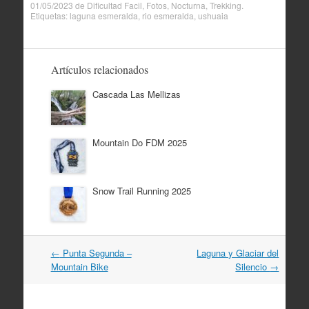
01/05/2023
de
Dificultad Facil
,
Fotos
,
Nocturna
,
Trekking
.
Etiquetas:
laguna esmeralda
,
rio esmeralda
,
ushuaia
Artículos relacionados
Cascada Las Mellizas
Mountain Do FDM 2025
Snow Trail Running 2025
Navegación
←
Punta Segunda –
Laguna y Glaciar del
por
Mountain Bike
Silencio
→
artículos