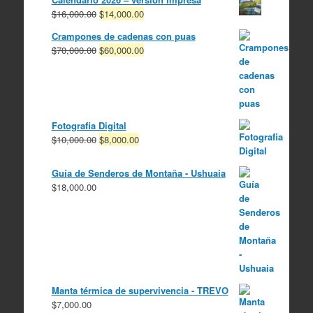
El
El
$
16,000.00
$
14,000.00
precio
precio
Crampones de cadenas con puas
original
actual
El
El
$
70,000.00
$
60,000.00
era:
es:
precio
precio
$16,000.00.
$14,000.00.
original
actual
era:
es:
$70,000.00.
$60,000.00.
Fotografia Digital
El
El
$
10,000.00
$
8,000.00
precio
precio
original
actual
Guía de Senderos de Montaña - Ushuaia
era:
es:
$
18,000.00
$10,000.00.
$8,000.00.
Manta térmica de supervivencia - TREVO
$
7,000.00