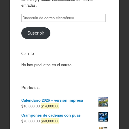
entradas.
Dirección
de
correo
electrónico
Suscribir
Carrito
No hay productos en el carrito.
Productos
Calendario 2026 – versión impresa
El
El
$
16,000.00
$
14,000.00
precio
precio
Crampones de cadenas con puas
original
actual
El
El
$
70,000.00
$
60,000.00
era:
es:
precio
precio
$16,000.00.
$14,000.00.