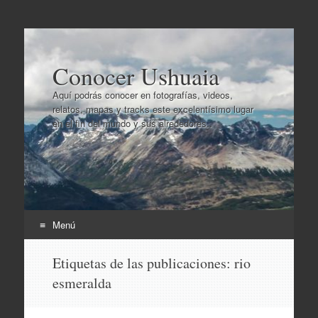
Conocer Ushuaia
Aquí podrás conocer en fotografías, videos,
relatos, mapas y tracks este excelentísimo lugar
en el fin del mundo y sus alrededores..
Menú
Ir
Etiquetas de las publicaciones:
rio
al
esmeralda
contenido