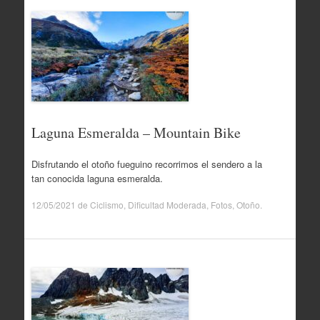
Laguna Esmeralda – Mountain Bike
Disfrutando el otoño fueguino recorrimos el sendero a la
tan conocida laguna esmeralda.
12/05/2021
de
Ciclismo
,
Dificultad Moderada
,
Fotos
,
Otoño
.