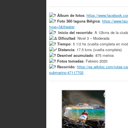
Álbum de fotos
:
https://www.facebook.c
Foto 360 laguna B
élgica
:
https://www.fa
type=3&theater
Inicio del recorrido
: A 12kms de la ciu
Dificultad
: Nivel 3 – Moderada
Tiempo
: 5 1/2 hs (vuelta completa en mod
Distancia
: 17.5 kms (vuelta completa)
Desnivel acumulado
: 875 metros
Fotos tomadas
: Febrero 2020
Recorrido
:
https://es.wikiloc.com/rutas-c
submarino-47117702