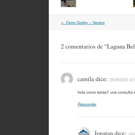
Navegación
←
Cerro Godoy – Verano
por
artículos
2 comentarios de “
Laguna Bel
camila
dice:
26/08/2021 at 
hola como estas!! una consulta 
Responder
Jonatan
dice:
03/