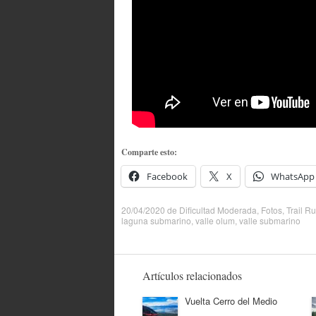
Comparte esto:
Facebook
X
WhatsApp
20/04/2020
de
Dificultad Moderada
,
Fotos
,
Trail R
laguna submarino
,
valle olum
,
valle submarino
Artículos relacionados
Vuelta Cerro del Medio