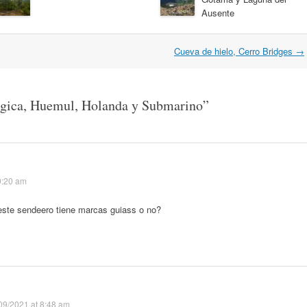
Ausente
Cueva de hielo, Cerro Bridges
→
gica, Huemul, Holanda y Submarino
”
9:20 am
este sendeero tiene marcas guiass o no?
09/2021 at 8:48 am