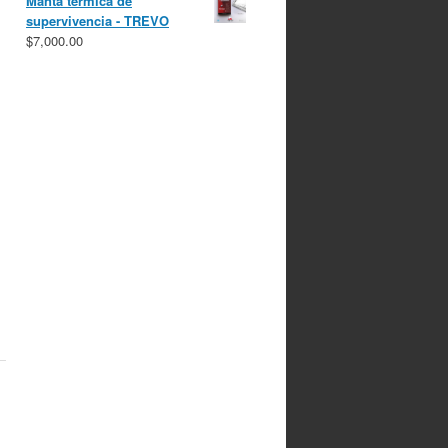
Manta térmica de
supervivencia - TREVO
$
7,000.00