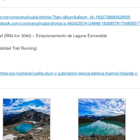
om/pg/conocerushuaia/photos/?tab=album&album_id=1832738683526655
cebook.com/conocerushuaia/photos/a.493423574124846/1830857917048065/?
dad (RN3 km 3040) – Estacionamiento de Laguna Esmeralda
alidad Trail Running)
arrera-por-montana/vuelta-olum-y-submarino-laguna-belgica-huemul-holanda-y-