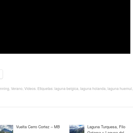
unning
,
Verano
,
Videos
. Etiquetas:
laguna belgica
,
laguna holanda
,
laguna huemul
,
Vuelta Cerro Cortez – MB
Laguna Turquesa, Filo
Gotama y Laguna del