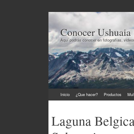
Conocer Ushuaia
Aquí podrás conocer en fotografías, videos
Ir
Inicio
¿Que hacer?
Productos
Mul
al
contenido
Laguna Belgica