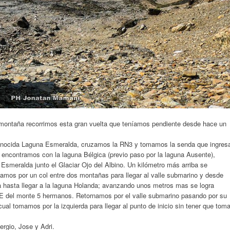
a montaña recorrimos esta gran vuelta que teníamos pendiente desde hace un
conocida Laguna Esmeralda, cruzamos la RN3 y tomamos la senda que ingres
s encontramos con la laguna Bélgica (previo paso por la laguna Ausente),
 Esmeralda junto el Glaciar Ojo del Albino. Un kilómetro más arriba se
amos por un col entre dos montañas para llegar al valle submarino y desde
 hasta llegar a la laguna Holanda; avanzando unos metros mas se logra
STE del monte 5 hermanos. Retornamos por el valle submarino pasando por su
ual tomamos por la izquierda para llegar al punto de inicio sin tener que toma
ergio, Jose y Adri.