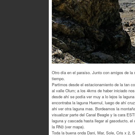
Otro día en el paraíso. Junto con amigos de l
tiempo.
Partimos desde el estacionamiento de la tan 
al valle Olum; a los 4kms de haber iniciado no
desde ahí se podía ver muy a lo lejos la laguna
encontraba la laguna Huemul, luego de ahí cruz
ahi ver otra laguna mas. Bordeamos la montaña
visualizar parte del Canal Beagle y la cara E
laguna y cascada hasta llegar al gasoducto, el c
la RN3 (ver mapa).
Toda la buena onda Dani, Mar, Sole, Cris x 2, S