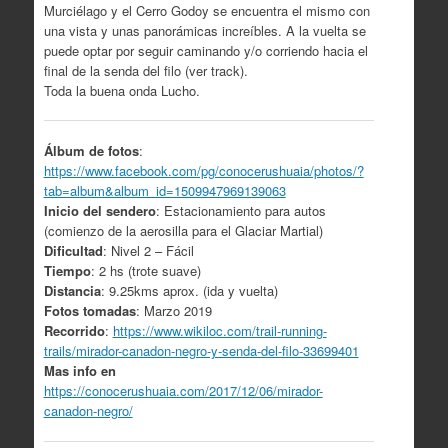
Murciélago y el Cerro Godoy se encuentra el mismo con
una vista y unas panorámicas increíbles. A la vuelta se
puede optar por seguir caminando y/o corriendo hacia el
final de la senda del filo (ver track).
Toda la buena onda Lucho.
Álbum de fotos
:
https://www.facebook.com/pg/conocerushuaia/photos/?
tab=album&album_id=1509947969139063
Inicio del sendero
: Estacionamiento para autos
(comienzo de la aerosilla para el Glaciar Martial)
Dificultad
: Nivel 2 – Fácil
Tiempo
: 2 hs (trote suave)
Distancia
: 9.25kms aprox. (ida y vuelta)
Fotos tomadas
: Marzo 2019
Recorrido
:
https://www.wikiloc.com/trail-running-
trails/mirador-canadon-negro-y-senda-del-filo-33699401
Mas info en
https://conocerushuaia.com/2017/12/06/mirador-
canadon-negro/