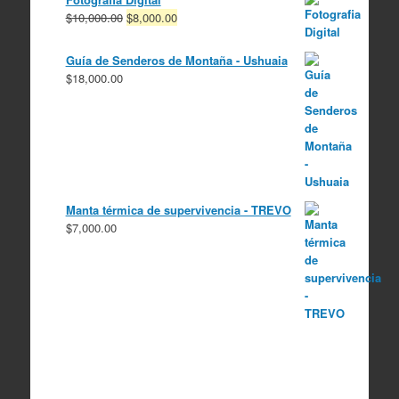
El
El
$
10,000.00
$
8,000.00
precio
precio
original
actual
Guía de Senderos de Montaña - Ushuaia
era:
es:
$
18,000.00
$10,000.00.
$8,000.00.
Manta térmica de supervivencia - TREVO
$
7,000.00