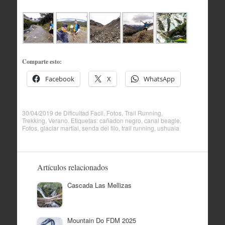
Comparte esto:
Facebook
X
WhatsApp
30/04/2019
de
Dificultad Facil
,
Fotos
,
Trail Running
,
Trekking
,
Verano
. Etiquetas:
cañadon negro
,
canal beagle
,
Fotos
,
glaciar martial
,
senda del filo
,
trail running
,
ushuaia
Artículos relacionados
Cascada Las Mellizas
Mountain Do FDM 2025