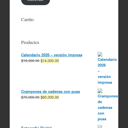
Carrito
Productos
Calendario 2026 – versión impresa
El
El
$
16,000.00
$
14,000.00
precio
precio
original
actual
era:
es:
$16,000.00.
$14,000.00.
Crampones de cadenas con puas
El
El
$
70,000.00
$
60,000.00
precio
precio
original
actual
era:
es:
$70,000.00.
$60,000.00.
Fotografia Digital