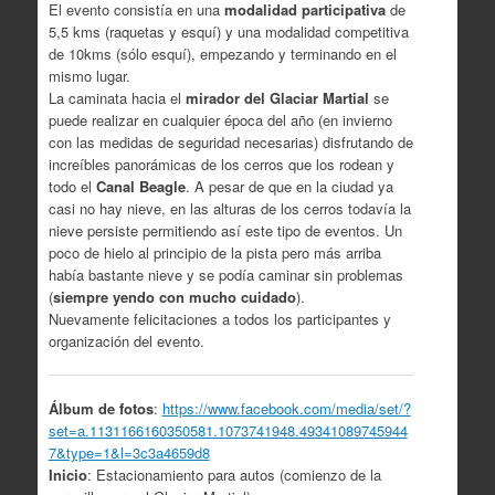
El evento consistía en una
modalidad participativa
de
5,5 kms (raquetas y esquí) y una modalidad competitiva
de 10kms (sólo esquí), empezando y terminando en el
mismo lugar.
La caminata hacia el
mirador del Glaciar Martial
se
puede realizar en cualquier época del año (en invierno
con las medidas de seguridad necesarias) disfrutando de
increíbles panorámicas de los cerros que los rodean y
todo el
Canal Beagle
. A pesar de que en la ciudad ya
casi no hay nieve, en las alturas de los cerros todavía la
nieve persiste permitiendo así este tipo de eventos. Un
poco de hielo al principio de la pista pero más arriba
había bastante nieve y se podía caminar sin problemas
(
siempre yendo con mucho cuidado
).
Nuevamente felicitaciones a todos los participantes y
organización del evento.
Álbum de fotos
:
https://www.facebook.com/media/set/?
set=a.1131166160350581.1073741948.49341089745944
7&type=1&l=3c3a4659d8
Inicio
: Estacionamiento para autos (comienzo de la