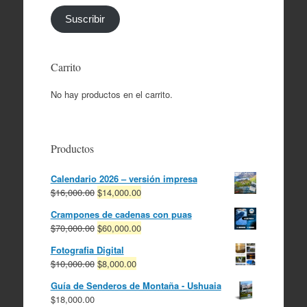
correo
electrónico
Suscribir
Carrito
No hay productos en el carrito.
Productos
Calendario 2026 – versión impresa
El
El
$
16,000.00
$
14,000.00
precio
precio
Crampones de cadenas con puas
original
actual
El
El
$
70,000.00
$
60,000.00
era:
es:
precio
precio
$16,000.00.
$14,000.00.
Fotografia Digital
original
actual
El
El
$
10,000.00
$
8,000.00
era:
es:
precio
precio
$70,000.00.
$60,000.00.
Guía de Senderos de Montaña - Ushuaia
original
actual
$
18,000.00
era:
es: