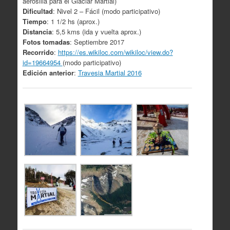
aerosilla para el Glaciar Martial)
Dificultad
: Nivel 2 – Fácil (modo participativo)
Tiempo
: 1 1/2 hs (aprox.)
Distancia
: 5,5 kms (ida y vuelta aprox.)
Fotos tomadas
: Septiembre 2017
Recorrido
:
https://es.wikiloc.com/wikiloc/view.do?
id=19664954
(modo participativo)
Edición anterior
:
Travesia Martial 2016