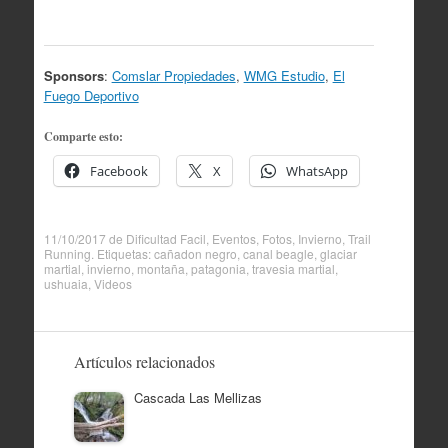
Sponsors
:
Comslar Propiedades
,
WMG Estudio
,
El
Fuego Deportivo
Comparte esto:
Facebook
X
WhatsApp
11/10/2017
de
Dificultad Facil
,
Eventos
,
Fotos
,
Invierno
,
Trail
Running
. Etiquetas:
cañadon negro
,
canal beagle
,
glaciar
martial
,
invierno
,
montaña
,
patagonia
,
travesia martial
,
ushuaia
,
Videos
Artículos relacionados
Cascada Las Mellizas