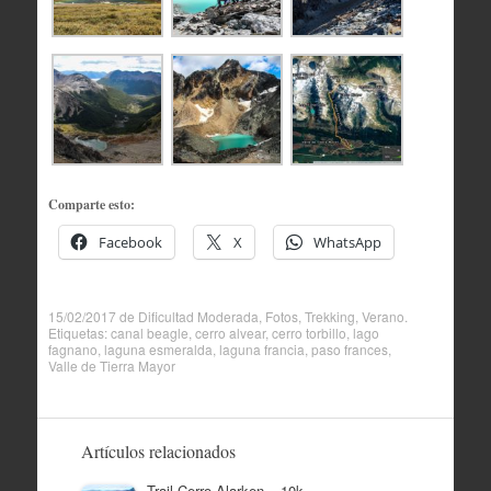
Comparte esto:
Facebook
X
WhatsApp
15/02/2017
de
Dificultad Moderada
,
Fotos
,
Trekking
,
Verano
.
Etiquetas:
canal beagle
,
cerro alvear
,
cerro torbillo
,
lago
fagnano
,
laguna esmeralda
,
laguna francia
,
paso frances
,
Valle de Tierra Mayor
Artículos relacionados
Trail Cerro Alarken – 10k