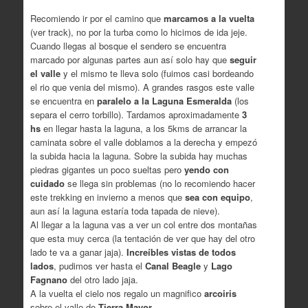
Recomiendo ir por el camino que
marcamos a la vuelta
(ver track), no por la turba como lo hicimos de ida jeje.
Cuando llegas al bosque el sendero se encuentra
marcado por algunas partes aun así solo hay que
seguir
el valle
y el mismo te lleva solo (fuimos casi bordeando
el rio que venia del mismo). A grandes rasgos este valle
se encuentra en
paralelo a la Laguna Esmeralda
(los
separa el cerro torbillo). Tardamos aproximadamente
3
hs
en llegar hasta la laguna, a los 5kms de arrancar la
caminata sobre el valle doblamos a la derecha y empezó
la subida hacia la laguna. Sobre la subida hay muchas
piedras gigantes un poco sueltas pero
yendo con
cuidado
se llega sin problemas (no lo recomiendo hacer
este trekking en invierno a menos que
sea con equipo
,
aun así la laguna estaría toda tapada de nieve).
Al llegar a la laguna vas a ver un col entre dos montañas
que esta muy cerca (la tentación de ver que hay del otro
lado te va a ganar jaja).
Increíbles vistas de todos
lados
, pudimos ver hasta el
Canal Beagle
y
Lago
Fagnano
del otro lado jaja.
A la vuelta el cielo nos regalo un magnifico
arcoiris
sobre el valle de
Tierra Mayor
.