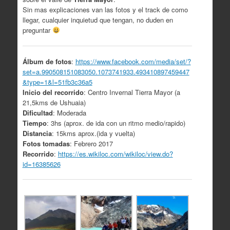
Sin mas explicaciones van las fotos y el track de como
llegar, cualquier inquietud que tengan, no duden en
preguntar
Álbum de fotos
:
https://www.facebook.com/media/set/?
set=a.990508151083050.1073741933.493410897459447
&type=1&l=51fb3c36a5
Inicio del recorrido
: Centro Invernal Tierra Mayor (a
21,5kms de Ushuaia)
Dificultad
: Moderada
Tiempo
: 3hs (aprox. de ida con un ritmo medio/rapido)
Distancia
: 15kms aprox.(ida y vuelta)
Fotos tomadas
: Febrero 2017
Recorrido
:
https://es.wikiloc.com/wikiloc/view.do?
id=16385626