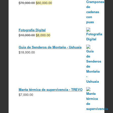
El
El
$
70,000.00
$
60,000.00
precio
precio
original
actual
era:
es:
$70,000.00.
$60,000.00.
Fotografia Digital
El
El
$
10,000.00
$
8,000.00
precio
precio
original
actual
Guía de Senderos de Montaña - Ushuaia
era:
es:
$
18,000.00
$10,000.00.
$8,000.00.
Manta térmica de supervivencia - TREVO
$
7,000.00