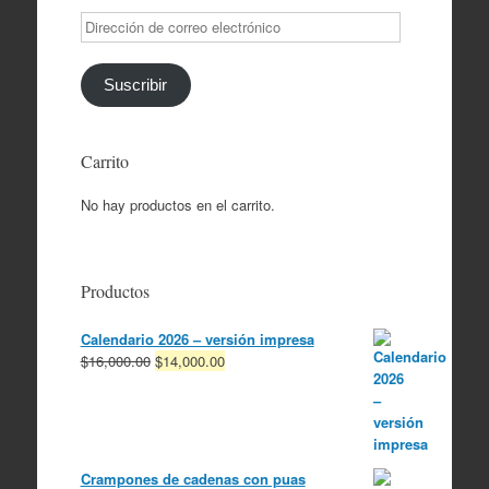
Dirección
de
correo
electrónico
Suscribir
Carrito
No hay productos en el carrito.
Productos
Calendario 2026 – versión impresa
El
El
$
16,000.00
$
14,000.00
precio
precio
original
actual
era:
es:
$16,000.00.
$14,000.00.
Crampones de cadenas con puas