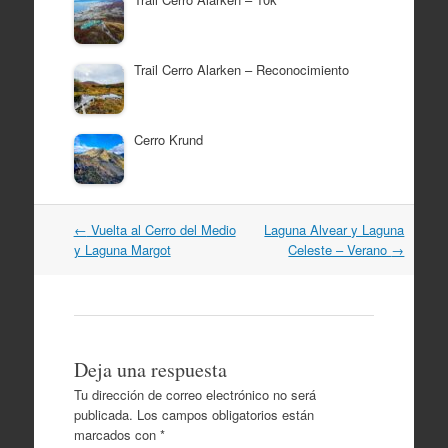
Trail Cerro Alarken – Reconocimiento
Cerro Krund
Navegación
←
Vuelta al Cerro del Medio
Laguna Alvear y Laguna
por
y Laguna Margot
Celeste – Verano
→
artículos
Deja una respuesta
Tu dirección de correo electrónico no será
publicada.
Los campos obligatorios están
marcados con
*