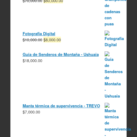
El
El
$
70,000.00
$
60,000.00
precio
precio
original
actual
era:
es:
$70,000.00.
$60,000.00.
Fotografia Digital
El
El
$
10,000.00
$
8,000.00
precio
precio
original
actual
Guía de Senderos de Montaña - Ushuaia
era:
es:
$
18,000.00
$10,000.00.
$8,000.00.
Manta térmica de supervivencia - TREVO
$
7,000.00