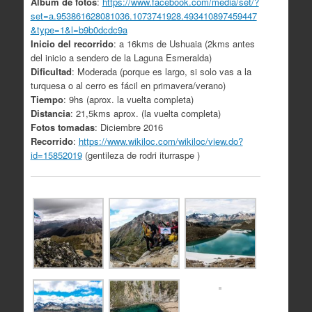
Álbum de fotos
:
https://www.facebook.com/media/set/?
set=a.953861628081036.1073741928.493410897459447
&type=1&l=b9b0dcdc9a
Inicio del recorrido
: a 16kms de Ushuaia (2kms antes
del inicio a sendero de la Laguna Esmeralda)
Dificultad
: Moderada (porque es largo, si solo vas a la
turquesa o al cerro es fácil en primavera/verano)
Tiempo
: 9hs (aprox. la vuelta completa)
Distancia
: 21,5kms aprox. (la vuelta completa)
Fotos tomadas
: Diciembre 2016
Recorrido
:
https://www.wikiloc.com/wikiloc/view.do?
id=15852019
(gentileza de rodri iturraspe )