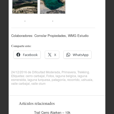
Colaboradores: Comslar Propiedades, WMG Estudio
Comparte esto:
Facebook
X
WhatsApp
24/12/2016
de
Dificultad Moderada
,
Primavera
,
Trekking
.
Etiquetas:
cerro carbajal
,
Fotos
,
laguna belgica
,
laguna
esmeralda
,
laguna turquesa
,
patagonia
,
recorrido
,
ushuaia
,
valle carbajal
,
valle olum
Artículos relacionados
Trail Cerro Alarken – 10k