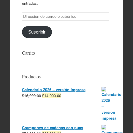
entradas.
Dirección
de
correo
electrónico
Suscribir
Carrito
Productos
Calendario 2026 – versión impresa
El
El
$
16,000.00
$
14,000.00
precio
precio
original
actual
era:
es:
$16,000.00.
$14,000.00.
Crampones de cadenas con puas