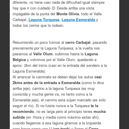
diferente, no tiene casi nada de dificultad igual siempre
hay que ir con cuidado 😉 Desde arriba una vista
impagable de la punta del
Monte Olivia
, todo el Valle
Carbajal,
Laguna Turquesa
,
Laguna Esmeralda
y
todos los cerros que la rodean.
Resumiendo un poco fuimos al
cerro Carbajal
, pasando
previamente por la Laguna Turquesa; a la vuelta nos
pasamos al
Valle Olum
, subimos hasta la
Laguna
Belgica
y volvimos por el Valle Olum, quedando a
aprox. 2km del inicio (casi en la entrada del sendero a la
Laguna Esmeralda).
Al arrancar la caminata se deben dejar los autos
casi
2kms antes de la entrada a Esmeralda
(como lo dice
arriba jeje), camino a la laguna Turquesa (es muy
conocida y mucha gente va, no tanto como a la
Esmeralda jeje), el camino esta súper marcado (es solo
seguir el río). Si no fuiste nunca a la Turquesa
te la
recomiendo
, no es larga pero al principio tenes
mucha
subida
(en 1hora y media como máximo estas ahí),
cuando llegamos a esa laguna giramos a la izquierda
para hacer como una U (
ver track
) y llegar al
Cerro