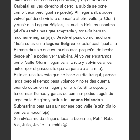
Carbajal
(si vas derecho al cerro la subida se pone
complicada pero igual se puede). Al llegar arriba podes
volver por donde viniste o pasarte al otro valle (el Olum)
y subir a la Laguna Bélgica, tal cual lo hicimos nosotros
(el día estaba mas que aceptable y todavía habían
muchas energías jaja). Desde el paso como mucho en
1hora estas en la
laguna Bélgica
(el color casi igual a la
Esmeralda solo que es mucho mas pequeña, de hecho
desde ahí la podes ver también). Al volver encaramos
por el
Valle Olum
, llegamos a la ruta y volvimos a los
autos (por el gasoducto que va paralelo a la ruta).
Esta es una travesía que se hace en día tranqui, parece
larga pero el tiempo pasa volando y no te das cuenta
cuando estas en un lugar y en el otro. Si te copas y
tenes mas tiempo y ganas de caminar podes seguir de
largo en la Belgica y salir a la
Laguna Holanda
y
Submarino
para asi salir por ese otro valle (algún día lo
vamos a hacer jaja).
Sin olvidarme de ninguno toda la buena Lu, Patri, Rebe,
Vic, Julio, Javi e Itu (rodri) 🙂