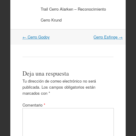
Trail Cerro Alarken – Reconocimiento
Cerro Krund
Navegación
←
Cerro Godoy
Cerro Esfinge
→
por
artículos
Deja una respuesta
Tu dirección de correo electrónico no será
publicada.
Los campos obligatorios están
marcados con
*
Comentario
*