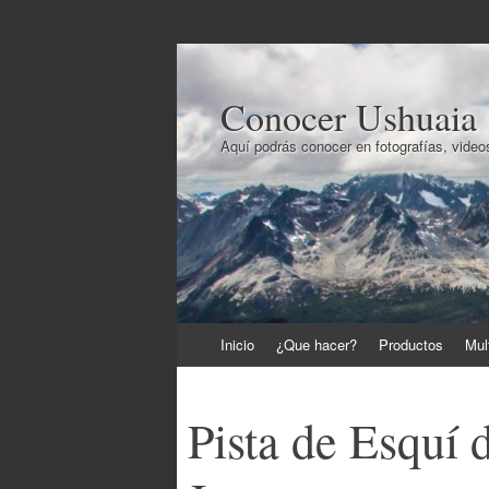
Conocer Ushuaia
Aquí podrás conocer en fotografías, videos
Ir
Inicio
¿Que hacer?
Productos
Mul
al
contenido
Pista de Esquí 