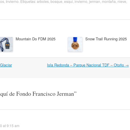
tos
,
Invierno
. Etiquetas:
arboles
,
bosque
,
esqui
,
invierno
,
jerman
,
montaña
,
nieve
,
Mountain Do FDM 2025
Snow Trail Running 2025
Glaciar
Isla Redonda – Parque Nacional TDF – Otoño
→
squí de Fondo Francisco Jerman
”
0 at 9:15 am