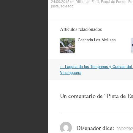
24/09/2015
de
Dificultad Facil
,
Esqui de Fondo
,
Fo
pista
,
soleado
Artículos relacionados
Cascada Las Mellizas
Navegación
←
Laguna de los Tempanos y Cuevas del 
por
Vincinguerra
artículos
Un comentario de “
Pista de E
Disenador
dice:
03/02/202