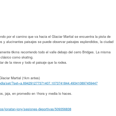
do por el camino que va hacia el Glaciar Martial se encuentra la pista de
s y alucinantes paisajes se puede observar paisajes esplendidos, la ciudad
amente 6kms recorriendo todo el valle debajo del cerro Bridges. La misma
 clásico como skating.
r de la nieve y todo el paisaje que la rodea.
 Glaciar Martial (1km antes)
edia/set/?set=a.694291277371407.1073741844.493410897459447
os, jaja, en promedio en 1hora y media lo haces.
ios/jonatan-jony/sesiones-deportivas/509356838