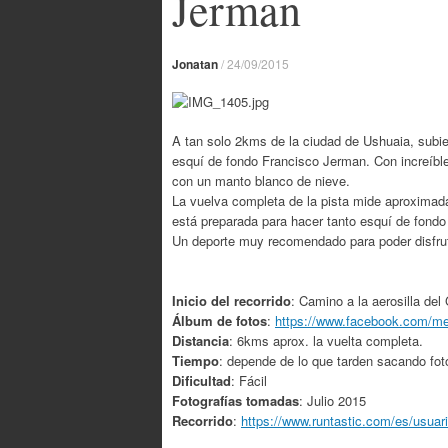
Jerman
Jonatan
/
24/09/2015
A tan solo 2kms de la ciudad de Ushuaia, subien
esquí de fondo Francisco Jerman. Con increíble
con un manto blanco de nieve.
La vuelva completa de la pista mide aproximad
está preparada para hacer tanto esquí de fondo
Un deporte muy recomendado para poder disfruta
Inicio del recorrido
: Camino a la aerosilla del
Álbum de fotos
:
https://www.facebook.com/m
Distancia
: 6kms aprox. la vuelta completa.
Tiempo
: depende de lo que tarden sacando fot
Dificultad
: Fácil
Fotografías tomadas
: Julio 2015
Recorrido
:
https://www.runtastic.com/es/usuar