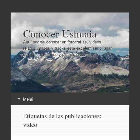
Conocer Ushuaia
Aquí podrás conocer en fotografías, videos,
relatos, mapas y tracks este excelentísimo lugar
en el fin del mundo y sus alrededores..
Menú
Ir
Etiquetas de las publicaciones:
al
video
contenido