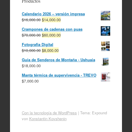
Productos
Calendario 2026 – versión impresa
El
El
$
16,000.00
$
14,000.00
precio
precio
Crampones de cadenas con puas
original
actual
El
El
$
70,000.00
$
60,000.00
era:
es:
precio
precio
$16,000.00.
$14,000.00.
Fotografia Digital
original
actual
El
El
$
10,000.00
$
8,000.00
era:
es:
precio
precio
$70,000.00.
$60,000.00.
Guía de Senderos de Montaña - Ushuaia
original
actual
$
18,000.00
era:
es:
$10,000.00.
$8,000.00.
Manta térmica de supervivencia - TREVO
$
7,000.00
Con la tecnología de WordPress
|
Tema: Expound
von
Konstantin Kovshenin