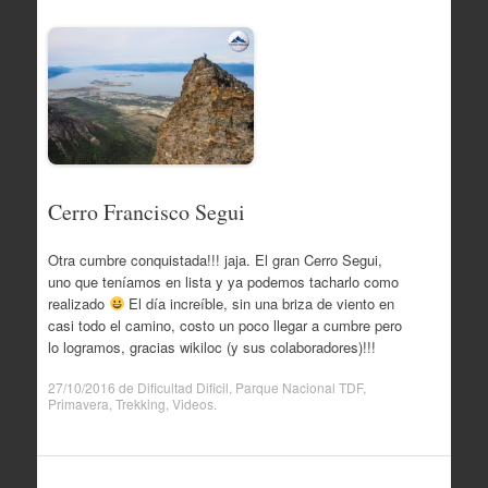
Cerro Francisco Segui
Otra cumbre conquistada!!! jaja. El gran Cerro Segui,
uno que teníamos en lista y ya podemos tacharlo como
realizado
El día increíble, sin una briza de viento en
casi todo el camino, costo un poco llegar a cumbre pero
lo logramos, gracias wikiloc (y sus colaboradores)!!!
27/10/2016
de
Dificultad Dificil
,
Parque Nacional TDF
,
Primavera
,
Trekking
,
Videos
.