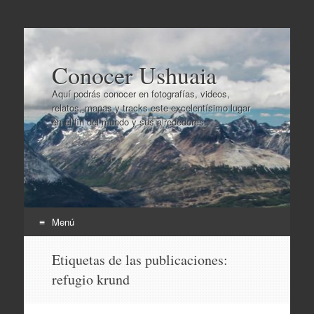
Conocer Ushuaia
Aquí podrás conocer en fotografías, videos,
relatos, mapas y tracks este excelentísimo lugar
en el fin del mundo y sus alrededores..
Menú
Ir
Etiquetas de las publicaciones:
al
refugio krund
contenido