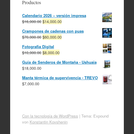
Productos
Calendario 2026 – versión impresa
El
El
$
16,000.00
$
14,000.00
precio
precio
Crampones de cadenas con puas
original
actual
El
El
$
70,000.00
$
60,000.00
era:
es:
precio
precio
$16,000.00.
$14,000.00.
Fotografia Digital
original
actual
El
El
$
10,000.00
$
8,000.00
era:
es:
precio
precio
$70,000.00.
$60,000.00.
Guía de Senderos de Montaña - Ushuaia
original
actual
$
18,000.00
era:
es:
$10,000.00.
$8,000.00.
Manta térmica de supervivencia - TREVO
$
7,000.00
Con la tecnología de WordPress
|
Tema: Expound
von
Konstantin Kovshenin