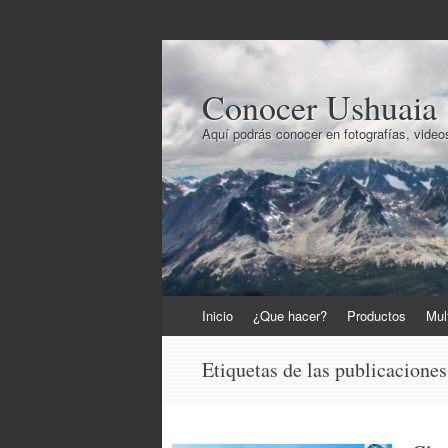
Conocer Ushuaia
Aquí podrás conocer en fotografías, videos
Ir
Inicio
¿Que hacer?
Productos
Mul
al
contenido
Etiquetas de las publicacione