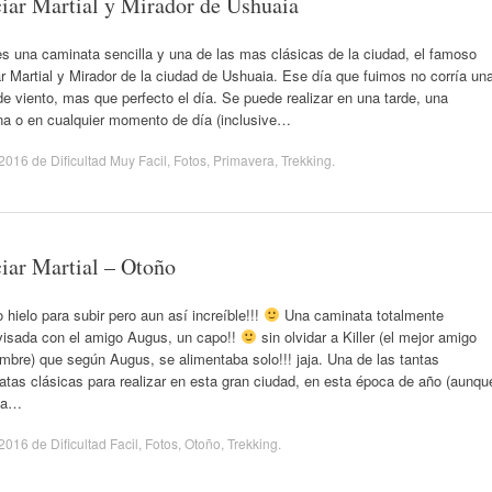
iar Martial y Mirador de Ushuaia
s una caminata sencilla y una de las mas clásicas de la ciudad, el famoso
r Martial y Mirador de la ciudad de Ushuaia. Ese día que fuimos no corría un
de viento, mas que perfecto el día. Se puede realizar en una tarde, una
a o en cualquier momento de día (inclusive…
/2016
de
Dificultad Muy Facil
,
Fotos
,
Primavera
,
Trekking
.
iar Martial – Otoño
hielo para subir pero aun así increíble!!!
Una caminata totalmente
visada con el amigo Augus, un capo!!
sin olvidar a Killer (el mejor amigo
mbre) que según Augus, se alimentaba solo!!! jaja. Una de las tantas
tas clásicas para realizar en esta gran ciudad, en esta época de año (aunqu
ía…
/2016
de
Dificultad Facil
,
Fotos
,
Otoño
,
Trekking
.