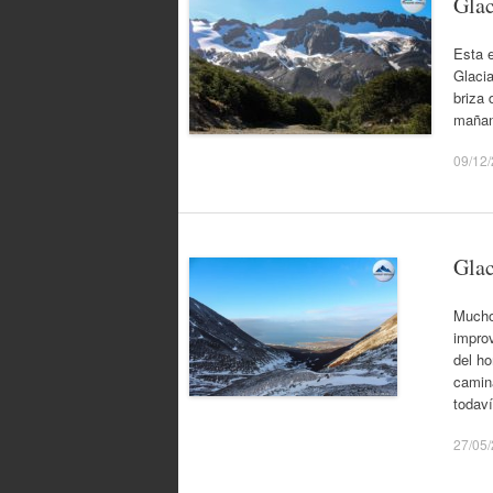
Glac
Esta e
Glacia
briza 
mañan
09/12
Glac
Mucho 
impro
del ho
camina
todav
27/05