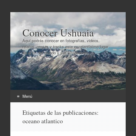
Conocer Ushuaia
Aquí podrás conocer en fotografías, videos,
relatos, mapas y tracks este excelentísimo lugar
en el fin del mundo y sus alrededores..
Menú
Ir
Etiquetas de las publicaciones:
al
oceano atlantico
contenido