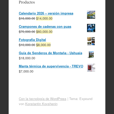
Productos
Calendario 2026 – versión impresa
El
El
$
16,000.00
$
14,000.00
precio
precio
Crampones de cadenas con puas
original
actual
El
El
$
70,000.00
$
60,000.00
era:
es:
precio
precio
$16,000.00.
$14,000.00.
Fotografia Digital
original
actual
El
El
$
10,000.00
$
8,000.00
era:
es:
precio
precio
$70,000.00.
$60,000.00.
Guía de Senderos de Montaña - Ushuaia
original
actual
$
18,000.00
era:
es:
$10,000.00.
$8,000.00.
Manta térmica de supervivencia - TREVO
$
7,000.00
Con la tecnología de WordPress
|
Tema: Expound
von
Konstantin Kovshenin