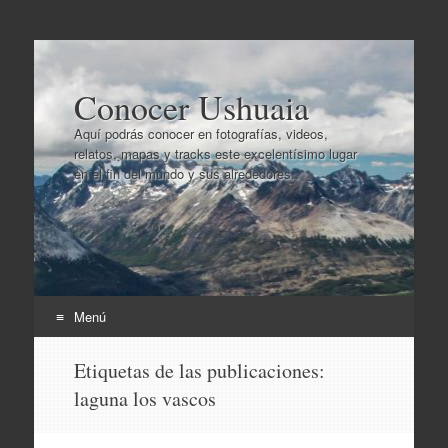
Conocer Ushuaia
Aquí podrás conocer en fotografías, videos,
relatos, mapas y tracks este excelentísimo lugar
en el fin del mundo y sus alrededores..
Menú
Ir
Etiquetas de las publicaciones:
al
laguna los vascos
contenido