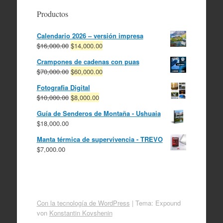
Productos
Calendario 2026 – versión impresa
El
El
$
16,000.00
$
14,000.00
precio
precio
Crampones de cadenas con puas
original
actual
El
El
$
70,000.00
$
60,000.00
era:
es:
precio
precio
$16,000.00.
$14,000.00.
Fotografia Digital
original
actual
El
El
$
10,000.00
$
8,000.00
era:
es:
precio
precio
$70,000.00.
$60,000.00.
Guía de Senderos de Montaña - Ushuaia
original
actual
$
18,000.00
era:
es:
$10,000.00.
$8,000.00.
Manta térmica de supervivencia - TREVO
$
7,000.00
Con la tecnología de WordPress
|
Tema: Expound
von
Konstantin Kovshenin