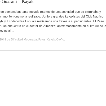
 Guaraní – Kayak
n de semana bastante movido retomando una actividad que se extrañaba y
n montón que no la realizaba. Junto a grandes kayakistas del Club Náutico
N y Ecodeportes Ushuaia realizamos una travesía super increíble. El Paso
ní se encuentra en el sector de Almanza; aproximadamente en el km 30 de l
rovincial…
/2018
de
Dificultad Moderada
,
Fotos
,
Kayak
,
Otoño
.