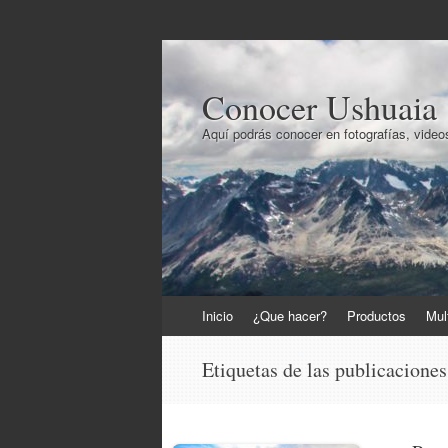
Conocer Ushuaia
Aquí podrás conocer en fotografías, videos
Ir
Inicio
¿Que hacer?
Productos
Mul
al
contenido
Etiquetas de las publicacione