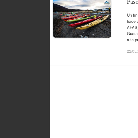
Paso
Un fi
hace u
AFASy
Guara
ruta p
22/05