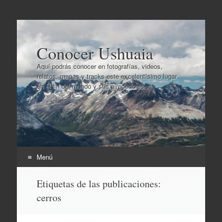
Conocer Ushuaia
Aquí podrás conocer en fotografías, videos,
relatos, mapas y tracks este excelentísimo lugar
en el fin del mundo y sus alrededores..
Menú
Ir
Etiquetas de las publicaciones:
al
cerros
contenido