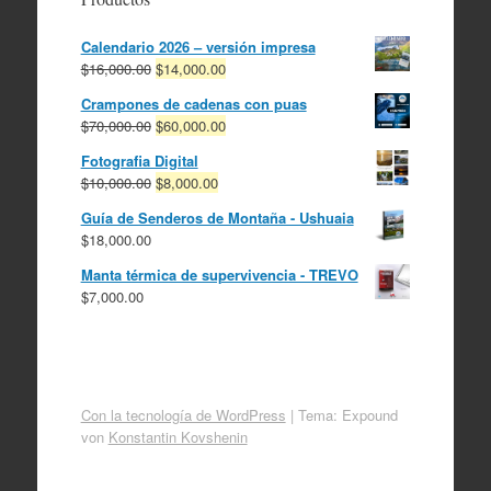
Calendario 2026 – versión impresa
El
El
$
16,000.00
$
14,000.00
precio
precio
Crampones de cadenas con puas
original
actual
El
El
$
70,000.00
$
60,000.00
era:
es:
precio
precio
$16,000.00.
$14,000.00.
Fotografia Digital
original
actual
El
El
$
10,000.00
$
8,000.00
era:
es:
precio
precio
$70,000.00.
$60,000.00.
Guía de Senderos de Montaña - Ushuaia
original
actual
$
18,000.00
era:
es:
$10,000.00.
$8,000.00.
Manta térmica de supervivencia - TREVO
$
7,000.00
Con la tecnología de WordPress
|
Tema: Expound
von
Konstantin Kovshenin