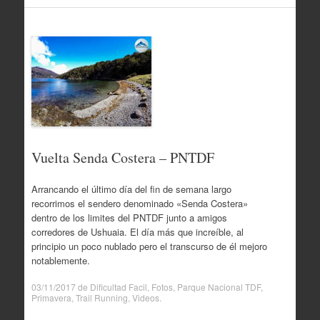
Vuelta Senda Costera – PNTDF
Arrancando el último día del fin de semana largo
recorrimos el sendero denominado «Senda Costera»
dentro de los limites del PNTDF junto a amigos
corredores de Ushuaia. El día más que increíble, al
principio un poco nublado pero el transcurso de él mejoro
notablemente.
03/11/2017
de
Dificultad Facil
,
Fotos
,
Parque Nacional TDF
,
Primavera
,
Trail Running
,
Videos
.