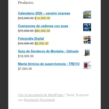
Productos
Calendario 2026 – versión impresa
El
El
$
16,000.00
$
14,000.00
precio
precio
Crampones de cadenas con puas
original
actual
El
El
$
70,000.00
$
60,000.00
era:
es:
precio
precio
$16,000.00.
$14,000.00.
Fotografia Digital
original
actual
El
El
$
10,000.00
$
8,000.00
era:
es:
precio
precio
$70,000.00.
$60,000.00.
Guía de Senderos de Montaña - Ushuaia
original
actual
$
18,000.00
era:
es:
$10,000.00.
$8,000.00.
Manta térmica de supervivencia - TREVO
$
7,000.00
Con la tecnología de WordPress
|
Tema: Expound
von
Konstantin Kovshenin