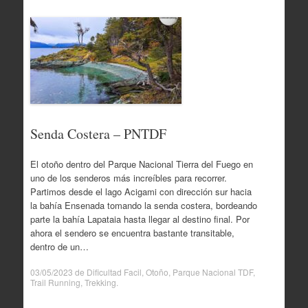
Senda Costera – PNTDF
El otoño dentro del Parque Nacional Tierra del Fuego en
uno de los senderos más increíbles para recorrer.
Partimos desde el lago Acigami con dirección sur hacia
la bahía Ensenada tomando la senda costera, bordeando
parte la bahía Lapataia hasta llegar al destino final. Por
ahora el sendero se encuentra bastante transitable,
dentro de un…
03/05/2023
de
Dificultad Facil
,
Otoño
,
Parque Nacional TDF
,
Trail Running
,
Trekking
.