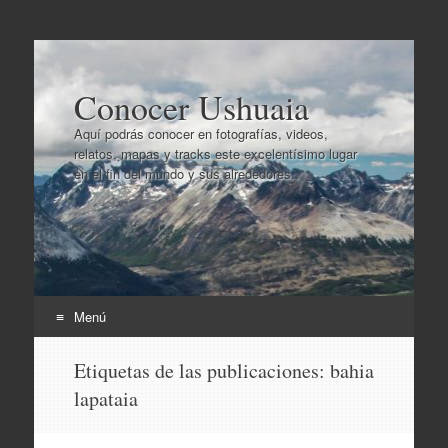
Conocer Ushuaia
Aquí podrás conocer en fotografías, videos,
relatos, mapas y tracks este excelentísimo lugar
en el fin del mundo y sus alrededores..
Menú
Ir
Etiquetas de las publicaciones:
bahia
al
lapataia
contenido