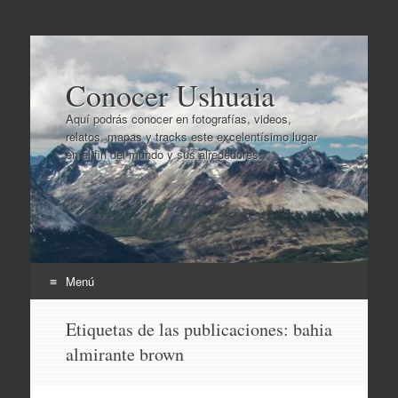
Conocer Ushuaia
Aquí podrás conocer en fotografías, videos,
relatos, mapas y tracks este excelentísimo lugar
en el fin del mundo y sus alrededores..
Menú
Ir
Etiquetas de las publicaciones:
bahia
al
almirante brown
contenido