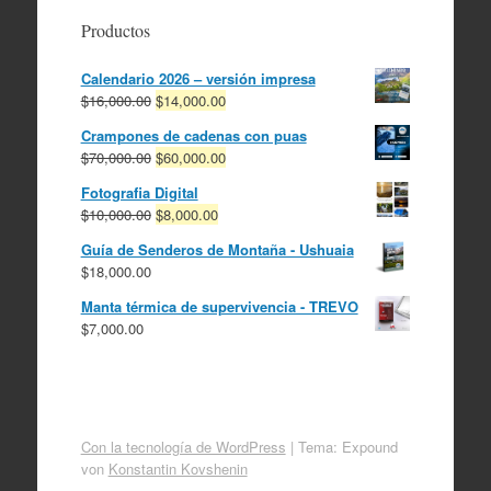
Productos
Calendario 2026 – versión impresa
El
El
$
16,000.00
$
14,000.00
precio
precio
Crampones de cadenas con puas
original
actual
El
El
$
70,000.00
$
60,000.00
era:
es:
precio
precio
$16,000.00.
$14,000.00.
Fotografia Digital
original
actual
El
El
$
10,000.00
$
8,000.00
era:
es:
precio
precio
$70,000.00.
$60,000.00.
Guía de Senderos de Montaña - Ushuaia
original
actual
$
18,000.00
era:
es:
$10,000.00.
$8,000.00.
Manta térmica de supervivencia - TREVO
$
7,000.00
Con la tecnología de WordPress
|
Tema: Expound
von
Konstantin Kovshenin