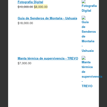
Fotografia Digital
El
El
$
10,000.00
$
8,000.00
precio
precio
original
actual
Guía de Senderos de Montaña - Ushuaia
era:
es:
$
18,000.00
$10,000.00.
$8,000.00.
Manta térmica de supervivencia - TREVO
$
7,000.00