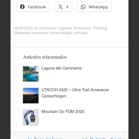
Facebook
X
WhatsApp
06/05/2025
de
amanecer
,
Lugares
,
Primavera
,
Trekking
.
Etiquetas:
amanecer
,
canal beagle
,
ushuaia
Artículos relacionados
Laguna del Caminante
UTACCH 2025 – Ultra Trail Amanecer
Comechingon
Mountain Do FDM 2025
Navegación