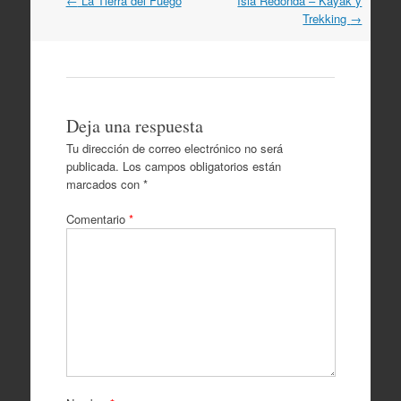
←
La Tierra del Fuego
Isla Redonda – Kayak y
por
Trekking
→
artículos
Deja una respuesta
Tu dirección de correo electrónico no será
publicada.
Los campos obligatorios están
marcados con
*
Comentario
*