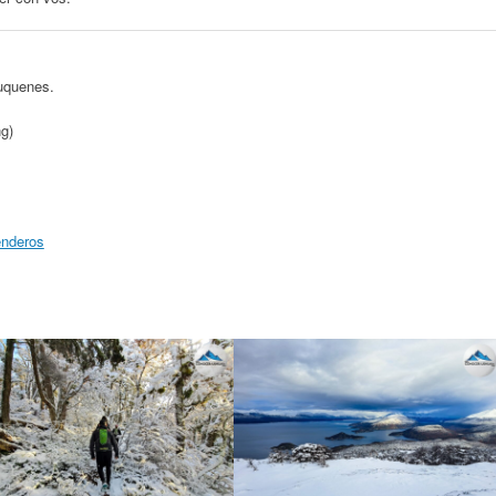
auquenes.
ng)
enderos