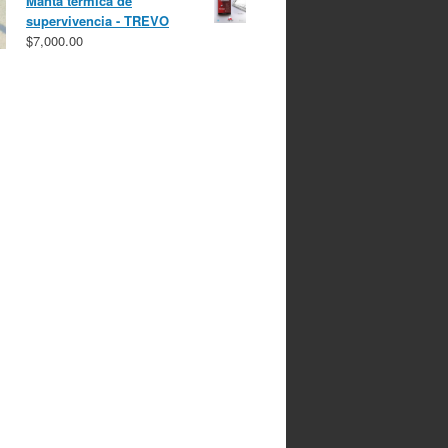
Manta térmica de
supervivencia - TREVO
$
7,000.00