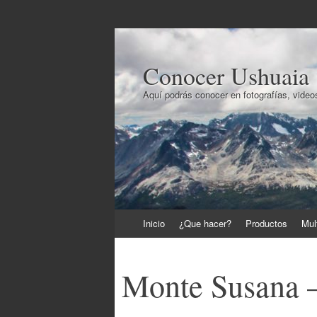
Conocer Ushuaia
Aquí podrás conocer en fotografías, videos
Ir
Inicio
¿Que hacer?
Productos
Mul
al
contenido
Monte Susana –