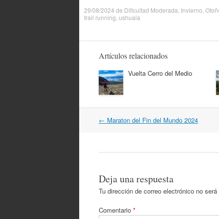
29/08/2024
de
Dificultad Moderada
,
Invierno
,
Otoñ
trail running
,
ushuaia
Artículos relacionados
Vuelta Cerro del Medio
Navegación
←
Maraton del Fin del Mundo 2024
por
artículos
Deja una respuesta
Tu dirección de correo electrónico no será
Comentario
*