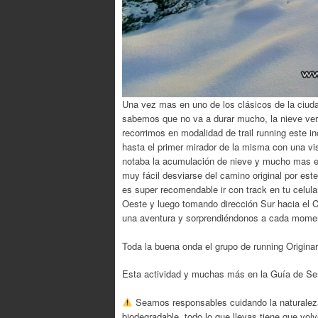
Una vez mas en uno de los clásicos de la ciud
sabemos que no va a durar mucho, la nieve verda
recorrimos en modalidad de trail running este i
hasta el primer mirador de la misma con una vis
notaba la acumulación de nieve y mucho mas e
muy fácil desviarse del camino original por es
es super recomendable ir con track en tu celul
Oeste y luego tomando dirección Sur hacia el Ca
una aventura y sorprendiéndonos a cada mome
Toda la buena onda el grupo de running Originar
Esta actividad y muchas más en la Guía de Sen
Seamos responsables cuidando la naturalez
biodegradable, todo lo que llevas tiene que vol