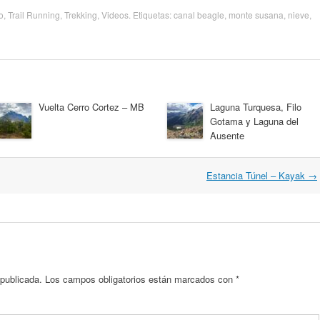
o
,
Trail Running
,
Trekking
,
Videos
. Etiquetas:
canal beagle
,
monte susana
,
nieve
,
Vuelta Cerro Cortez – MB
Laguna Turquesa, Filo
Gotama y Laguna del
Ausente
Estancia Túnel – Kayak
→
 publicada.
Los campos obligatorios están marcados con
*