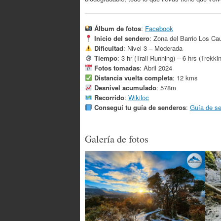
Álbum de fotos
:
Facebook
Inicio del sendero
: Zona del Barrio Los C
Dificultad
: Nivel 3 – Moderada
Tiempo
: 3 hr (Trail Running) – 6 hrs (Trekki
Fotos tomadas
: Abril 2024
Distancia vuelta completa
: 12 kms
Desnivel acumulado
: 578m
Recorrido
:
Wikiloc
Conseguí tu guía de senderos
:
Guía de s
Galería de fotos