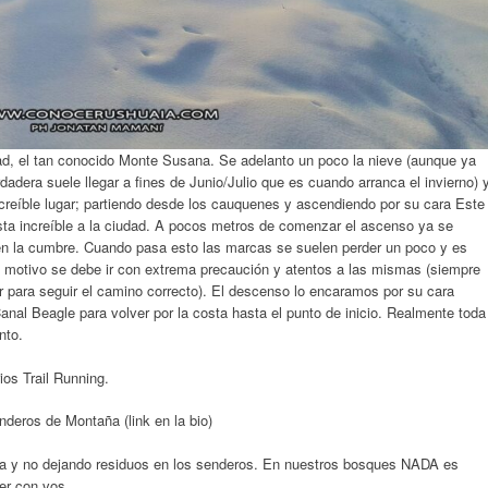
ad, el tan conocido Monte Susana. Se adelanto un poco la nieve (aunque ya
dera suele llegar a fines de Junio/Julio que es cuando arranca el invierno) 
ncreíble lugar; partiendo desde los cauquenes y ascendiendo por su cara Este
ta increíble a la ciudad.
A pocos metros de comenzar el ascenso ya se
n la cumbre. Cuando pasa esto las marcas se suelen perder un poco y es
te motivo se debe ir con extrema precaución y atentos a las mismas (siempre
ar para seguir el camino correcto). El descenso lo encaramos por su cara
nal Beagle para volver por la costa hasta el punto de inicio. Realmente toda
nto.
ios Trail Running.
deros de Montaña (link en la bio)
a y no dejando residuos en los senderos. En nuestros bosques NADA es
ver con vos.