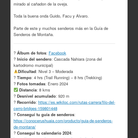
mirado al cañadon de la oveja.
Toda la buena onda Guido, Facu y Alvaro.
Parte de este y muchos senderos más en la Guía de
Senderos de Montaña.
?
Álbum de fotos
:
Facebook
?
Inicio del sendero
: Cascada Nahiara (zona del
kartodromo municipal)
Dificultad
: Nivel 3 – Moderada
?
Tiempo
: 4 hrs (Trail Running) – 8 hrs (Trekking)
?
Fotos tomadas
: Enero 2024
Distancia
: 8 kms
?
Desnivel acumulado
: 920 m
?
Recorrido
:
https://es.wikiloc.com/rutas-carrera/filo-del-
cerro-bridges-159801448
?
Conseguí tu guía de senderos
:
https://conocerushuaia.com/producto/guia-de-senderos-
de-montana/
?
Conseguí tu calendario 2024
: