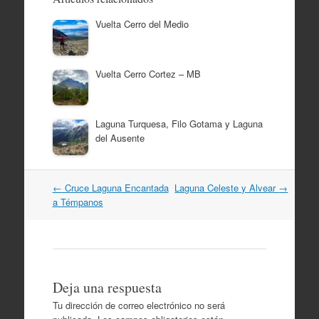
Vuelta Cerro del Medio
Vuelta Cerro Cortez – MB
Laguna Turquesa, Filo Gotama y Laguna
del Ausente
Navegación
←
Cruce Laguna Encantada
Laguna Celeste y Alvear
→
por
a Témpanos
artículos
Deja una respuesta
Tu dirección de correo electrónico no será