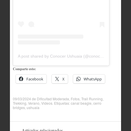
A post shared by Conocer Ushuaia (@conocerushuaia)
Comparte esto:
Facebook
X
WhatsApp
09/03/2024
de
Dificultad Moderada
,
Fotos
,
Trail Running
,
Trekking
,
Verano
,
Videos
. Etiquetas:
canal beagle
,
cerro
bridges
,
ushuaia
Artículos relacionados