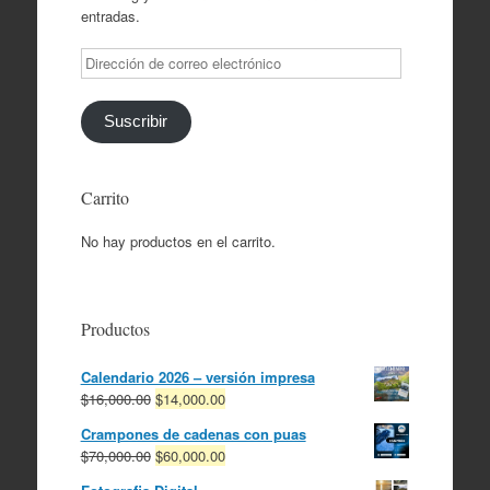
entradas.
Dirección
de
correo
electrónico
Suscribir
Carrito
No hay productos en el carrito.
Productos
Calendario 2026 – versión impresa
El
El
$
16,000.00
$
14,000.00
precio
precio
Crampones de cadenas con puas
original
actual
El
El
$
70,000.00
$
60,000.00
era:
es:
precio
precio
$16,000.00.
$14,000.00.