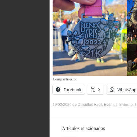
Comparte esto:
Facebook
X
WhatsApp
19/02/2024
de
Dificultad Facil
,
Eventos
,
Invierno
,
T
Artículos relacionados