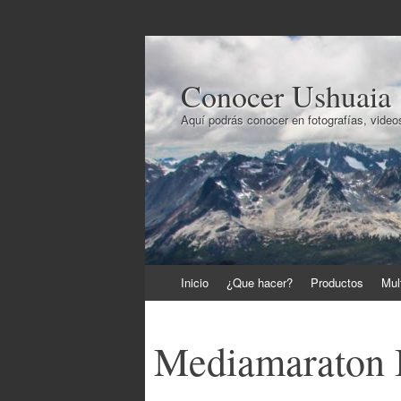
Conocer Ushuaia
Aquí podrás conocer en fotografías, videos
Ir
Inicio
¿Que hacer?
Productos
Mul
al
contenido
Mediamaraton 