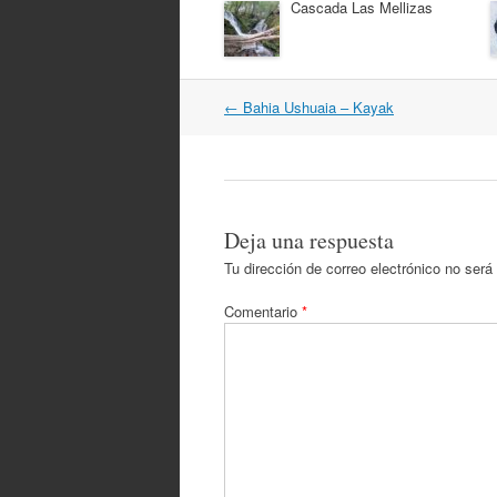
Cascada Las Mellizas
Navegación
←
Bahia Ushuaia – Kayak
por
artículos
Deja una respuesta
Tu dirección de correo electrónico no será
Comentario
*