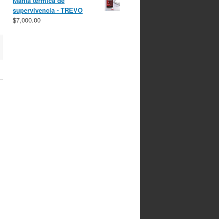
Manta térmica de
supervivencia - TREVO
$
7,000.00