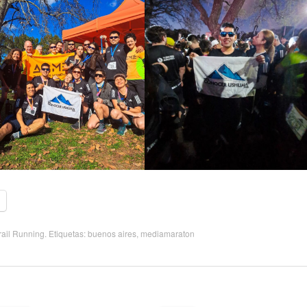
rail Running
. Etiquetas:
buenos aires
,
mediamaraton