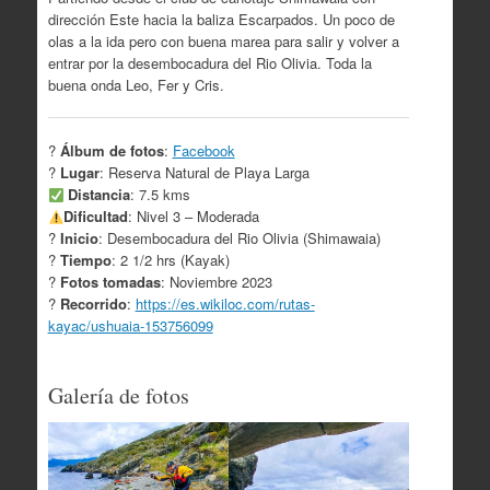
dirección Este hacia la baliza Escarpados. Un poco de
olas a la ida pero con buena marea para salir y volver a
entrar por la desembocadura del Rio Olivia.
Toda la
buena onda Leo, Fer y Cris.
?
Álbum de fotos
:
Facebook
?
Lugar
: Reserva Natural de Playa Larga
Distancia
: 7.5 kms
Dificultad
: Nivel 3 – Moderada
?
Inicio
: Desembocadura del Rio Olivia (Shimawaia)
?
Tiempo
: 2 1/2 hrs (Kayak)
?
Fotos tomadas
: Noviembre 2023
?
Recorrido
:
https://es.wikiloc.com/rutas-
kayac/ushuaia-153756099
Galería de fotos