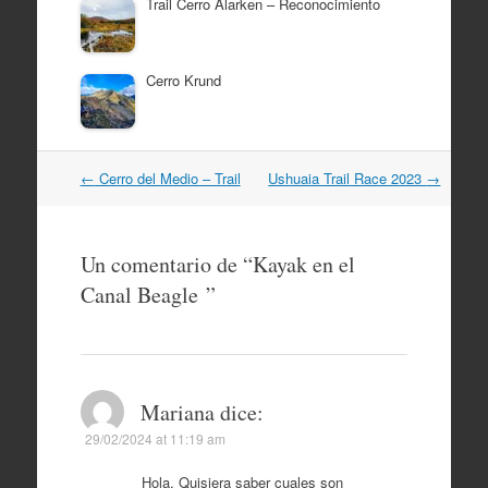
Trail Cerro Alarken – Reconocimiento
Cerro Krund
Navegación
←
Cerro del Medio – Trail
Ushuaia Trail Race 2023
→
por
artículos
Un comentario de “
Kayak en el
Canal Beagle
”
Mariana
dice:
29/02/2024 at 11:19 am
Hola. Quisiera saber cuales son