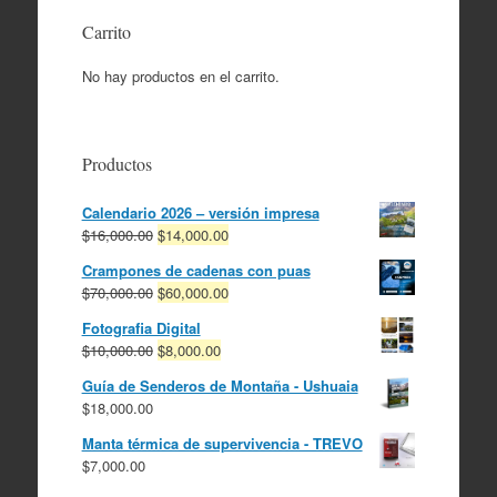
Carrito
No hay productos en el carrito.
Productos
Calendario 2026 – versión impresa
El
El
$
16,000.00
$
14,000.00
precio
precio
Crampones de cadenas con puas
original
actual
El
El
$
70,000.00
$
60,000.00
era:
es:
precio
precio
$16,000.00.
$14,000.00.
Fotografia Digital
original
actual
El
El
$
10,000.00
$
8,000.00
era:
es:
precio
precio
$70,000.00.
$60,000.00.
Guía de Senderos de Montaña - Ushuaia
original
actual
$
18,000.00
era:
es:
$10,000.00.
$8,000.00.
Manta térmica de supervivencia - TREVO
$
7,000.00