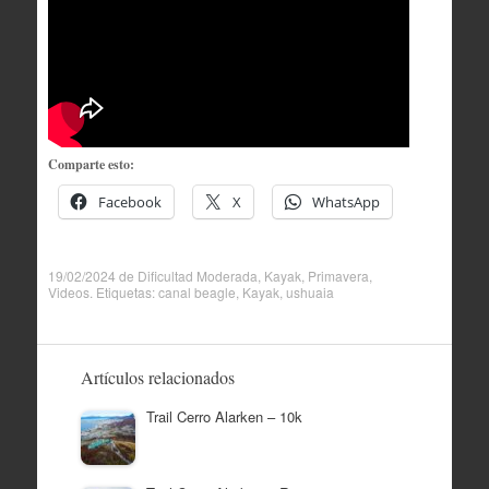
Comparte esto:
Facebook
X
WhatsApp
19/02/2024
de
Dificultad Moderada
,
Kayak
,
Primavera
,
Videos
. Etiquetas:
canal beagle
,
Kayak
,
ushuaia
Artículos relacionados
Trail Cerro Alarken – 10k