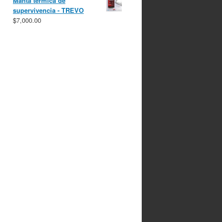
Manta térmica de
supervivencia - TREVO
$
7,000.00