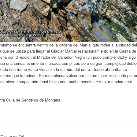
ismo se encuentra dentro de la cadena del Martial que rodea a la ciudad del
que se utiliza para llegar al Glaciar Martial (estacionamiento en la Casita de
recha con dirección al Mirador del Cañadón Negro (un poco complejidad y algo
tinua una senda levemente marcada con pircas pero de gran complejidad debid
zado ese tramo ya se visualiza la cumbre del cerro. Desde ahí arriba se
 cerros que la rodean. Se recomienda volver por mismo lugar, volviendo por s
na de nieve compactada (casi hielo) con mucha pendiente y extremadamente
stra Guía de Senderos de Montaña.
(Casita de Té)