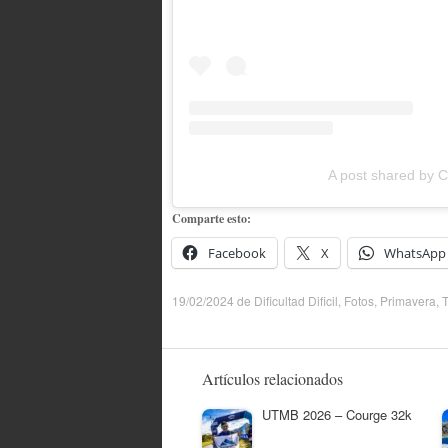
A post shared by 
Comparte esto:
Facebook
X
WhatsApp
19/02/2024
de
Dificultad Dificil
,
Fotos
,
Primavera
,
T
Artículos relacionados
UTMB 2026 – Courge 32k