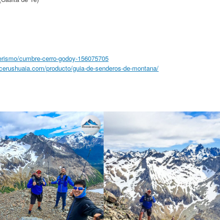
nderismo/cumbre-cerro-godoy-156075705
ocerushuaia.com/producto/guia-de-senderos-de-montana/