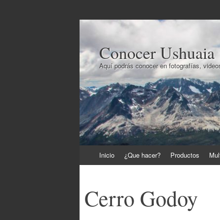
Conocer Ushuaia
Aquí podrás conocer en fotografías, videos
Ir
Inicio
¿Que hacer?
Productos
Mul
al
contenido
Cerro Godoy