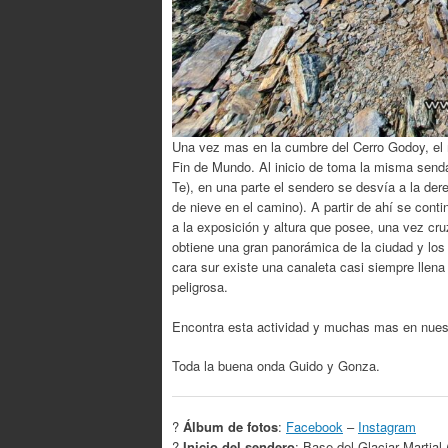
Una vez mas en la cumbre del Cerro Godoy, el m
Fin de Mundo. Al inicio de toma la misma senda 
Te), en una parte el sendero se desvía a la de
de nieve en el camino).
A partir de ahí se con
a la exposición y altura que posee, una vez cru
obtiene una gran panorámica de la ciudad y los
cara sur existe una canaleta casi siempre lle
peligrosa.
Encontra esta actividad y muchas mas en nue
Toda la buena onda Guido y Gonza.
?
Álbum de fotos
:
Facebook
–
Instagram
?
Inicio del sendero
: Base del Glaciar Martial 