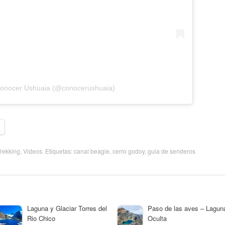
Conocer Ushuaia (@conocerushuaia)
rekking
,
Videos
. Etiquetas:
canal beagle
,
cerro godoy
,
guia de senderos
Laguna y Glaciar Torres del
Paso de las aves – Lagun
Rio Chico
Oculta