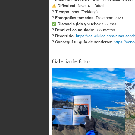
Dificultad
: Nivel 4 – Difícil
?
Tiempo
: 5hrs (Trekking)
?
Fotografías tomadas
: Diciembre 2023
Distancia (ida y vuelta)
: 9.5 kms
?
Desnivel acumulado
: 865 metros.
?
Recorrido
:
https://es.wikiloc.com/rutas-se
?
Conseguí tu guía de senderos
:
https://con
Galería de fotos