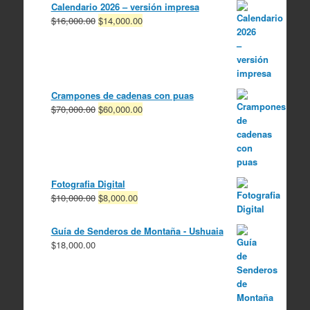
Calendario 2026 – versión impresa
El
El
$
16,000.00
$
14,000.00
precio
precio
original
actual
era:
es:
$16,000.00.
$14,000.00.
Crampones de cadenas con puas
El
El
$
70,000.00
$
60,000.00
precio
precio
original
actual
era:
es:
$70,000.00.
$60,000.00.
Fotografia Digital
El
El
$
10,000.00
$
8,000.00
precio
precio
original
actual
Guía de Senderos de Montaña - Ushuaia
era:
es:
$
18,000.00
$10,000.00.
$8,000.00.