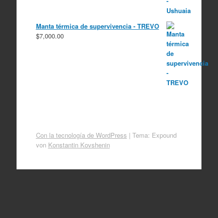
Manta térmica de supervivencia - TREVO
$
7,000.00
Con la tecnología de WordPress
|
Tema: Expound
von
Konstantin Kovshenin