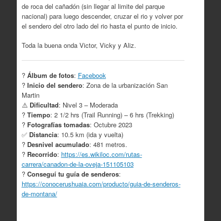
de roca del cañadón (sin llegar al limite del parque
nacional) para luego descender, cruzar el rio y volver por
el sendero del otro lado del rio hasta el punto de inicio.
Toda la buena onda Victor, Vicky y Aliz.
?
Álbum de fotos
:
Facebook
?
Inicio del sendero
: Zona de la urbanización San
Martin
⚠️
Dificultad
: Nivel 3 – Moderada
?
Tiempo
: 2 1/2 hrs (Trail Running) – 6 hrs (Trekking)
?
Fotografías tomadas
: Octubre 2023
✅
Distancia
: 10.5 km (ida y vuelta)
?
Desnivel acumulado
: 481 metros.
?
Recorrido
:
https://es.wikiloc.com/rutas-
carrera/canadon-de-la-oveja-151105103
?
Conseguí tu guía de senderos
:
https://conocerushuaia.com/producto/guia-de-senderos-
de-montana/