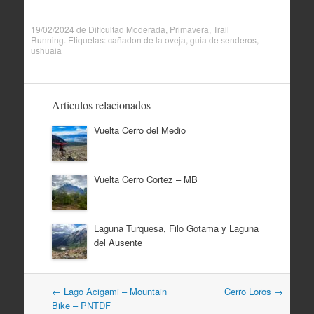
19/02/2024
de
Dificultad Moderada
,
Primavera
,
Trail
Running
. Etiquetas:
cañadon de la oveja
,
guia de senderos
,
ushuaia
Artículos relacionados
Vuelta Cerro del Medio
Vuelta Cerro Cortez – MB
Laguna Turquesa, Filo Gotama y Laguna
del Ausente
Navegación
←
Lago Acigami – Mountain
Cerro Loros
→
por
Bike – PNTDF