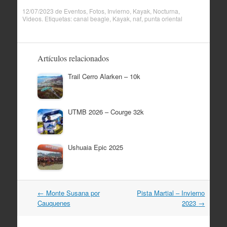
12/07/2023
de
Eventos
,
Fotos
,
Invierno
,
Kayak
,
Nocturna
,
Videos
. Etiquetas:
canal beagle
,
Kayak
,
naf
,
punta oriental
Artículos relacionados
Trail Cerro Alarken – 10k
UTMB 2026 – Courge 32k
Ushuaia Epic 2025
Navegación
←
Monte Susana por
Pista Martial – Invierno
por
Cauquenes
2023
→
artículos