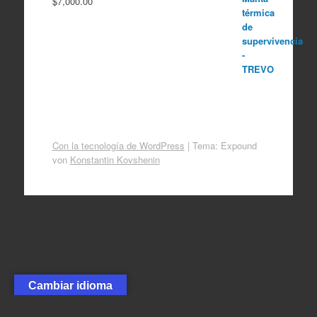
$
7,000.00
Con la tecnología de WordPress
|
Tema: Expound
von
Konstantin Kovshenin
Cambiar idioma