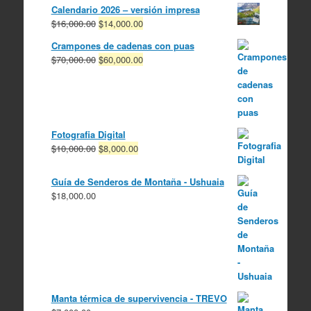
Calendario 2026 – versión impresa
El
El
$
16,000.00
$
14,000.00
precio
precio
Crampones de cadenas con puas
original
actual
El
El
$
70,000.00
$
60,000.00
era:
es:
precio
precio
$16,000.00.
$14,000.00.
original
actual
era:
es:
$70,000.00.
$60,000.00.
Fotografia Digital
El
El
$
10,000.00
$
8,000.00
precio
precio
original
actual
Guía de Senderos de Montaña - Ushuaia
era:
es:
$
18,000.00
$10,000.00.
$8,000.00.
Manta térmica de supervivencia - TREVO