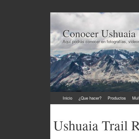
Conocer Ushuaia
Aquí podrás conocer en fotografías, videos
Ir
Inicio
¿Que hacer?
Productos
Mul
al
contenido
Ushuaia Trail 