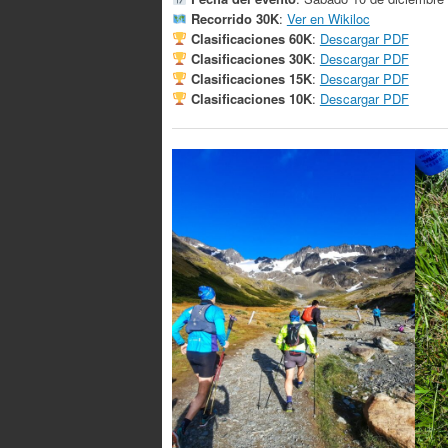
Recorrido 30K
:
Ver en Wikiloc
Clasificaciones 60K
:
Descargar PDF
Clasificaciones 30K
:
Descargar PDF
Clasificaciones 15K
:
Descargar PDF
Clasificaciones 10K
:
Descargar PDF