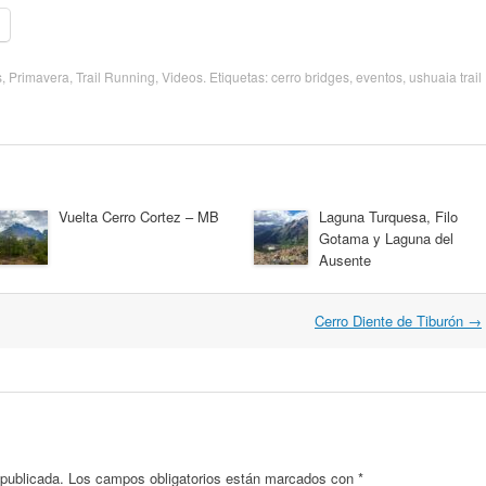
s
,
Primavera
,
Trail Running
,
Videos
. Etiquetas:
cerro bridges
,
eventos
,
ushuaia trail
Vuelta Cerro Cortez – MB
Laguna Turquesa, Filo
Gotama y Laguna del
Ausente
Cerro Diente de Tiburón
→
 publicada.
Los campos obligatorios están marcados con
*