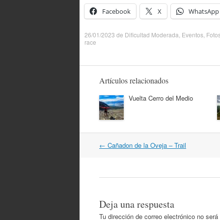
Facebook
X
WhatsApp
26/01/2023
de
Dificultad Moderada
,
Eventos
,
Foto
race
Artículos relacionados
Vuelta Cerro del Medio
Navegación
←
Cañadon de la Oveja – Trail
por
artículos
Deja una respuesta
Tu dirección de correo electrónico no será