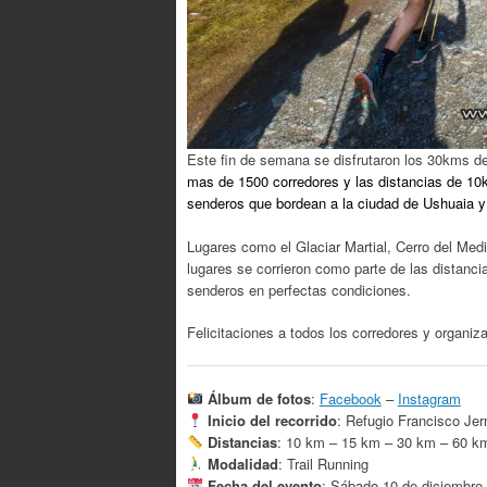
Este fin de semana se disfrutaron los 30kms d
mas de 1500 corredores y las distancias de 10
senderos que bordean a la ciudad de Ushuaia y 
Lugares como el Glaciar Martial, Cerro del Medi
lugares se corrieron como parte de las distanci
senderos en perfectas condiciones.
Felicitaciones a todos los corredores y organiz
Álbum de fotos
:
Facebook
–
Instagram
Inicio del recorrido
: Refugio Francisco Jer
Distancias
: 10 km – 15 km – 30 km – 60 k
Modalidad
: Trail Running
Fecha del evento
: Sábado 10 de diciembre