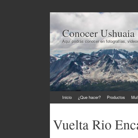
Conocer Ushuaia
Aquí podrás conocer en fotografías, videos
Ir
Inicio
¿Que hacer?
Productos
Mul
al
contenido
Vuelta Rio Enc