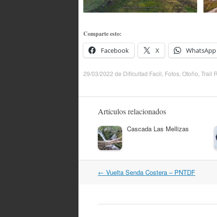
Comparte esto:
Facebook
X
WhatsApp
29/03/2022
de
Dificultad Facil
,
Fotos
,
Otoño
,
Trail
Artículos relacionados
Cascada Las Mellizas
Navegación
←
Vuelta Senda Costera – PNTDF
por
artículos