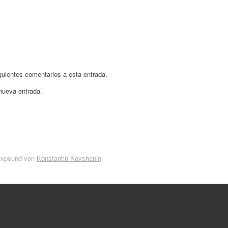
iguientes comentarios a esta entrada.
 nueva entrada.
Expound von
Konstantin Kovshenin