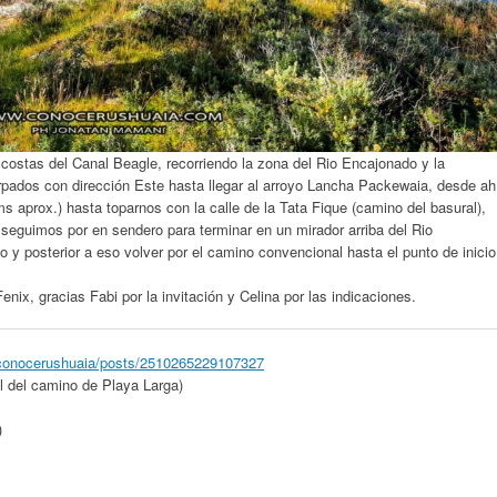
s costas del Canal Beagle, recorriendo la zona del Rio Encajonado y la
rpados con dirección Este hasta llegar al arroyo Lancha Packewaia, desde ah
prox.) hasta toparnos con la calle de la Tata Fique (camino del basural),
 seguimos por en sendero para terminar en un mirador arriba del Rio
y posterior a eso volver por el camino convencional hasta el punto de inicio
nix, gracias Fabi por la invitación y Celina por las indicaciones.
conocerushuaia/posts/2510265229107327
al del camino de Playa Larga)
)