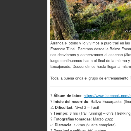
Arranca el otoño y lo vivimos a puro trail en la
Estancia Túnel. Partimos desde la Baliza Esca
nos desviamos y comenzamos el ascenso (3kms a
luego continuamos hasta el final de la misma y
Encajonado.
Descendimos hasta llegar al mismo 
Toda la buena onda el grupo de entrenamiento Fe
?
Álbum de fotos
:
https://www.facebook.com/
?
Inicio del recorrido
: Baliza Escarpados (fin
⚠️
Dificultad
: Nivel 2 – Fácil
?
Tiempo
: 3 hrs (Trail running) – 6hrs (Trekking
?
Fotografías tomadas
: Marzo 2022
✅
Distancia
: 17kms (vuelta completa)
?
Desnivel positivo
: 460 metros