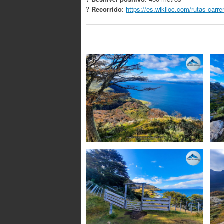
?
Recorrido
:
https://es.wikiloc.com/rutas-car