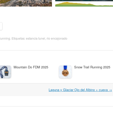
 Running
. Etiquetas:
estancia tunel
,
rio encajonado
Mountain Do FDM 2025
Snow Trail Running 2025
Laguna y Glaciar Ojo del Albino + cueva
→