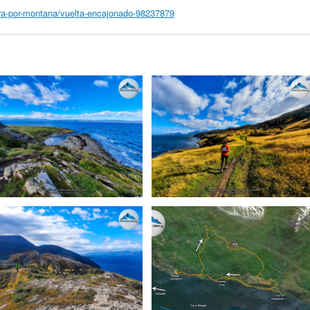
rera-por-montana/vuelta-encajonado-98237879