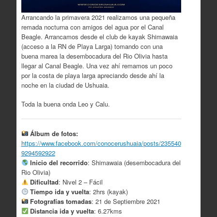
Arrancando la primavera 2021 realizamos una pequeña
remada nocturna con amigos del agua por el Canal
Beagle. Arrancamos desde el club de kayak Shimawaia
(acceso a la RN de Playa Larga) tomando con una
buena marea la desembocadura del Rio Olivia hasta
llegar al Canal Beagle.
Una vez ahí remamos un poco
por la costa de playa larga apreciando desde ahí la
noche en la ciudad de Ushuaia.
Toda la buena onda Leo y Calu.
Álbum de fotos:
https://www.facebook.com/conocerushuaia/posts/235540
9294592922
Inicio del recorrido
: Shimawaia (desembocadura del
Rio Olivia)
Dificultad
: Nivel 2 – Fácil
Tiempo ida y vuelta
: 2hrs (kayak)
Fotografías tomadas
: 21 de Septiembre 2021
Distancia ida y vuelta
: 6.27kms