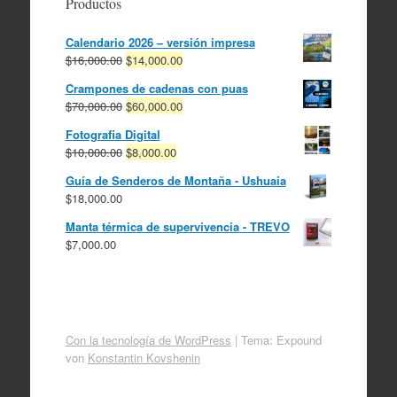
Productos
Calendario 2026 – versión impresa
El
El
$
16,000.00
$
14,000.00
precio
precio
Crampones de cadenas con puas
original
actual
El
El
$
70,000.00
$
60,000.00
era:
es:
precio
precio
$16,000.00.
$14,000.00.
Fotografia Digital
original
actual
El
El
$
10,000.00
$
8,000.00
era:
es:
precio
precio
$70,000.00.
$60,000.00.
Guía de Senderos de Montaña - Ushuaia
original
actual
$
18,000.00
era:
es:
$10,000.00.
$8,000.00.
Manta térmica de supervivencia - TREVO
$
7,000.00
Con la tecnología de WordPress
|
Tema: Expound
von
Konstantin Kovshenin