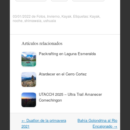
03/01/2022
de
Fotos
,
Invierno
,
Kayak
. Etiquetas:
Kayak
,
noche
,
shimawaia
,
ushuaia
Artículos relacionados
Packrafting en Laguna Esmeralda
Atardecer en el Cerro Cortez
UTACCH 2025 – Ultra Trail Amanecer
Comechingon
Navegación
←
Duatlon de la primavera
Bahía Golondrina al Rio
por
2021
Encajonado
→