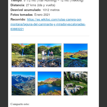
Tiempo
: 5 1/2 hrs (Trail Running) – 12 hrs (Trekking)
Distancia
: 27 kms (ida y vuelta)
Desnivel acumulado
: 1012 metros
Fotos tomadas
: Enero 2021
Recorrido
:
https://es.wikiloc.com/rutas-carrera-por-
montana/laguna-del-caminante-y-mirador-escalonadas-
63883221
Comparte esto: