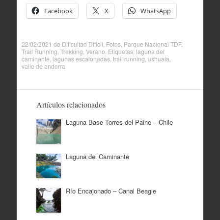
Facebook
X
WhatsApp
22/02/2021
de
Dificultad Dificil
,
Fotos
,
Parque Nacional TDF
,
Trail Running
,
Trekking
,
Verano
. Etiquetas:
laguna del
caminante
,
lagunas escalonadas
,
trail running
,
ushuaia
,
valle de andorra
Artículos relacionados
Laguna Base Torres del Paine – Chile
Laguna del Caminante
Río Encajonado – Canal Beagle