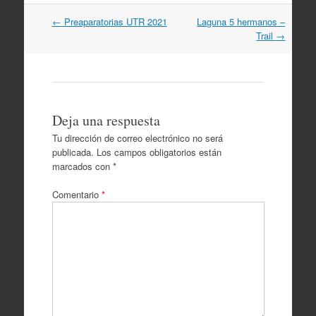
Navegación
←
Preaparatorias UTR 2021
Laguna 5 hermanos –
por
Trail
→
artículos
Deja una respuesta
Tu dirección de correo electrónico no será
publicada.
Los campos obligatorios están
marcados con
*
Comentario
*