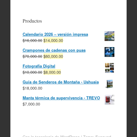
Productos
Calendario 2026 – versión impresa
El
El
$
16,000.00
$
14,000.00
precio
precio
Crampones de cadenas con puas
original
actual
El
El
$
70,000.00
$
60,000.00
era:
es:
precio
precio
$16,000.00.
$14,000.00.
Fotografia Digital
original
actual
El
El
$
10,000.00
$
8,000.00
era:
es:
precio
precio
$70,000.00.
$60,000.00.
Guía de Senderos de Montaña - Ushuaia
original
actual
$
18,000.00
era:
es:
$10,000.00.
$8,000.00.
Manta térmica de supervivencia - TREVO
$
7,000.00
Con la tecnología de WordPress
|
Tema: Expound