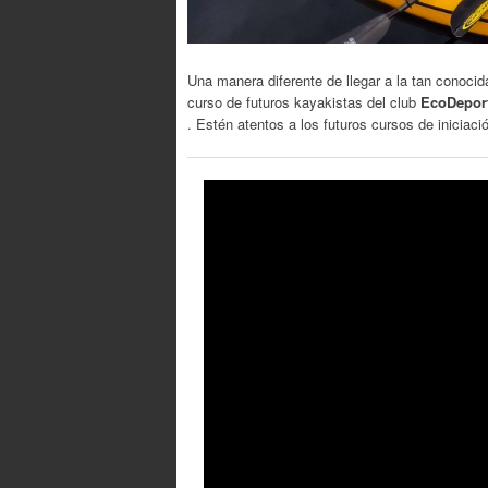
Una manera diferente de llegar a la tan conoci
curso de futuros kayakistas del club
EcoDepor
. Estén atentos a los futuros cursos de iniciaci