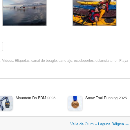
o
,
Videos
. Etiquetas:
canal de beagle
,
canotaje
,
ecodeportes
,
estancia tunel
,
Playa
Mountain Do FDM 2025
Snow Trail Running 2025
Valle de Olum – Laguna Bélgica
→