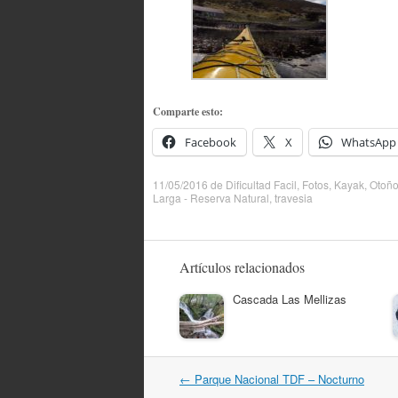
Comparte esto:
Facebook
X
WhatsApp
11/05/2016
de
Dificultad Facil
,
Fotos
,
Kayak
,
Otoñ
Larga - Reserva Natural
,
travesia
Artículos relacionados
Cascada Las Mellizas
Navegación
←
Parque Nacional TDF – Nocturno
por