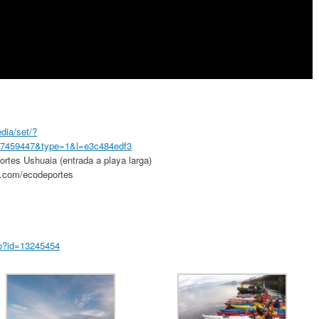
dia/set/?
97459447&type=1&l=e3c484edf3
rtes Ushuaia (entrada a playa larga)
k.com/ecodeportes
.do?id=13245454