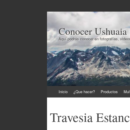
Conocer Ushuaia
Aquí podrás conocer en fotografías, videos
Ir
Inicio
¿Que hacer?
Productos
Mul
al
contenido
Travesia Estan