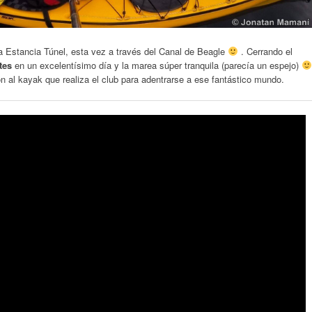
da Estancia Túnel, esta vez a través del Canal de Beagle
. Cerrando el
tes
en un excelentísimo día y la marea súper tranquila (parecía un espejo)
ón al kayak que realiza el club para adentrarse a ese fantástico mundo.