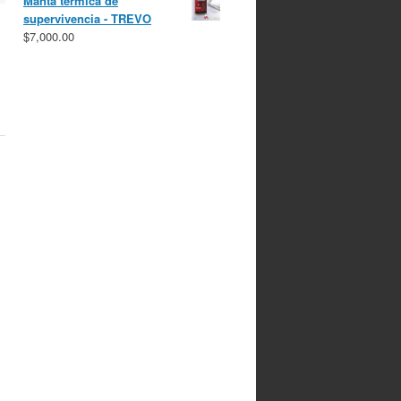
Manta térmica de
supervivencia - TREVO
$
7,000.00