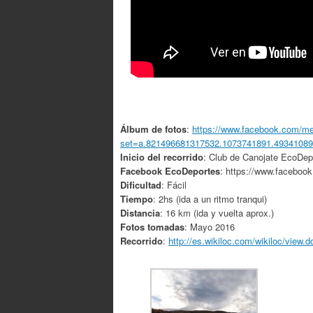
Álbum de fotos
:
https://www.facebook.com/me
set=a.821496681317532.1073741891.4934108
Inicio del recorrido
: Club de Canojate EcoDepo
Facebook EcoDeportes
: https://www.faceboo
Dificultad
: Fácil
Tiempo
: 2hs (ida a un ritmo tranqui)
Distancia
: 16 km (ida y vuelta aprox.)
Fotos tomadas
: Mayo 2016
Recorrido
:
http://es.wikiloc.com/wikiloc/view