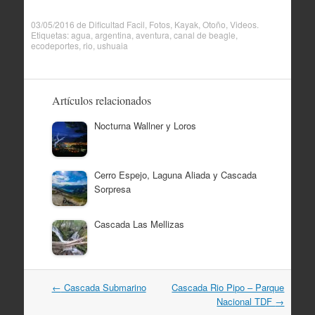
03/05/2016
de
Dificultad Facil
,
Fotos
,
Kayak
,
Otoño
,
Videos
.
Etiquetas:
agua
,
argentina
,
aventura
,
canal de beagle
,
ecodeportes
,
rio
,
ushuaia
Artículos relacionados
Nocturna Wallner y Loros
Cerro Espejo, Laguna Aliada y Cascada
Sorpresa
Cascada Las Mellizas
Navegación
←
Cascada Submarino
Cascada Rio Pipo – Parque
por
Nacional TDF
→
artículos