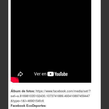
Álbum de fotos:
https://www.facebook.com/media/set/?
set=a.816981035102430.1073741889.493410897459447
&type=1&l=4690154fc6
Facebook EcoDeportes
: