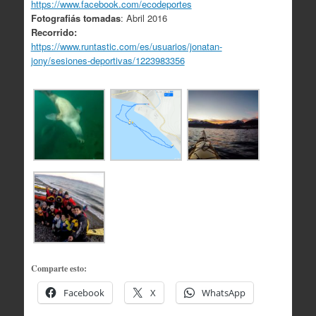
https://www.facebook.com/ecodeportes
Fotografiás tomadas
: Abril 2016
Recorrido:
https://www.runtastic.com/es/usuarios/jonatan-
jony/sesiones-deportivas/1223983356
Comparte esto:
Facebook
X
WhatsApp