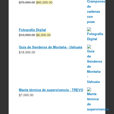
El
El
$
70,000.00
$
60,000.00
precio
precio
original
actual
era:
es:
$70,000.00.
$60,000.00.
Fotografia Digital
El
El
$
10,000.00
$
8,000.00
precio
precio
original
actual
Guía de Senderos de Montaña - Ushuaia
era:
es:
$
18,000.00
$10,000.00.
$8,000.00.
Manta térmica de supervivencia - TREVO
$
7,000.00