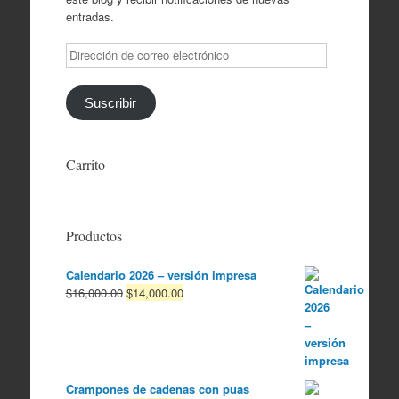
entradas.
Dirección
de
correo
electrónico
Suscribir
Carrito
Productos
Calendario 2026 – versión impresa
El
El
$
16,000.00
$
14,000.00
precio
precio
original
actual
era:
es:
$16,000.00.
$14,000.00.
Crampones de cadenas con puas