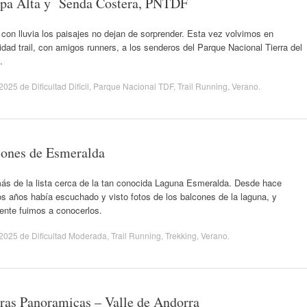
pa Alta y Senda Costera, PNTDF
con lluvia los paisajes no dejan de sorprender. Esta vez volvimos en
dad trail, con amigos runners, a los senderos del Parque Nacional Tierra del
.
/2025
de
Dificultad Dificil
,
Parque Nacional TDF
,
Trail Running
,
Verano
.
ones de Esmeralda
ás de la lista cerca de la tan conocida Laguna Esmeralda. Desde hace
s años había escuchado y visto fotos de los balcones de la laguna, y
ente fuimos a conocerlos.
/2025
de
Dificultad Moderada
,
Trail Running
,
Trekking
,
Verano
.
ras Panoramicas – Valle de Andorra