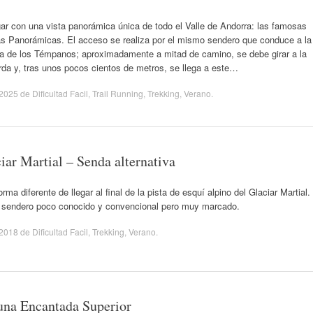
ar con una vista panorámica única de todo el Valle de Andorra: las famosas
as Panorámicas. El acceso se realiza por el mismo sendero que conduce a la
a de los Témpanos; aproximadamente a mitad de camino, se debe girar a la
rda y, tras unos pocos cientos de metros, se llega a este…
/2025
de
Dificultad Facil
,
Trail Running
,
Trekking
,
Verano
.
iar Martial – Senda alternativa
orma diferente de llegar al final de la pista de esquí alpino del Glaciar Martial.
 sendero poco conocido y convencional pero muy marcado.
/2018
de
Dificultad Facil
,
Trekking
,
Verano
.
na Encantada Superior