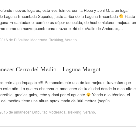
iendo nuevos lugares, esta ves fuimos con la Rebe y Joni Q. a un lugar
do Laguna Encantada Superior, justo arriba de la Laguna Encantada
Hasta
aguna Encantada» el camino es súper conocido, de hecho hicieron mejoras en
smo como un nuevo puente para cruzar el rió del «Valle de Andorra«,…
/2016
de
Dificultad Moderada
,
Trekking
,
Verano
.
necer Cerro del Medio – Laguna Margot
emente algo impagable!!! Personalmente una de las mejores travesías que
n este año. Lo que es observar el amanecer de tu ciudad desde lo mas alto 
ncreíble, gracias gaby, rebe y dani por el aguante
Yendo a lo técnico, el
o del medio» tiene una altura aproximada de 960 metros (según…
/2015
de
amanecer
,
Dificultad Moderada
,
Trekking
,
Verano
.