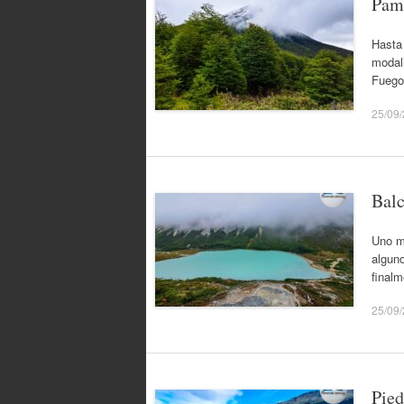
Pam
Hasta 
modali
Fuego
25/09
Balc
Uno m
alguno
finalm
25/09
Pied