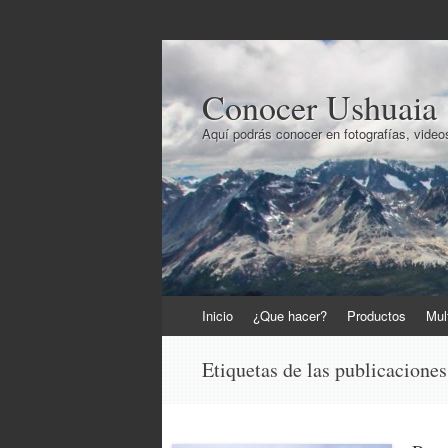
Conocer Ushuaia
Aquí podrás conocer en fotografías, videos
Ir
Inicio
¿Que hacer?
Productos
Mul
al
contenido
Etiquetas de las publicacione