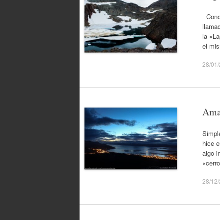
Conoc
llama
la «L
el mi
28/01
Ama
Simpl
hice e
algo i
«cerr
28/12