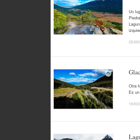
Un lug
Piedr
Lagun
izquie
25/09
Glac
Otra f
Es un
19/03
Lagu