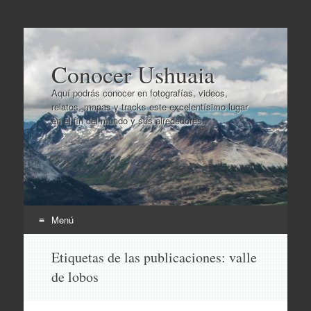
Conocer Ushuaia
Aquí podrás conocer en fotografías, videos,
relatos, mapas y tracks este excelentísimo lugar
en el fin del mundo y sus alrededores..
Menú
Ir
Etiquetas de las publicaciones:
valle
al
de lobos
contenido