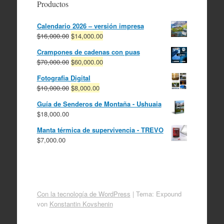
Productos
Calendario 2026 – versión impresa
El
El
$
16,000.00
$
14,000.00
precio
precio
Crampones de cadenas con puas
original
actual
El
El
$
70,000.00
$
60,000.00
era:
es:
precio
precio
$16,000.00.
$14,000.00.
Fotografia Digital
original
actual
El
El
$
10,000.00
$
8,000.00
era:
es:
precio
precio
$70,000.00.
$60,000.00.
Guía de Senderos de Montaña - Ushuaia
original
actual
$
18,000.00
era:
es:
$10,000.00.
$8,000.00.
Manta térmica de supervivencia - TREVO
$
7,000.00
Con la tecnología de WordPress
|
Tema: Expound
von
Konstantin Kovshenin