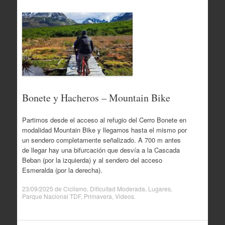
Bonete y Hacheros – Mountain Bike
Partimos desde el acceso al refugio del Cerro Bonete en
modalidad Mountain Bike y llegamos hasta el mismo por
un sendero completamente señalizado. A 700 m antes
de llegar hay una bifurcación que desvía a la Cascada
Beban (por la izquierda) y al sendero del acceso
Esmeralda (por la derecha).
23/09/2025
de
Ciclismo
,
Dificultad Moderada
,
Lugares
,
Parque Nacional TDF
,
Primavera
,
Videos
.