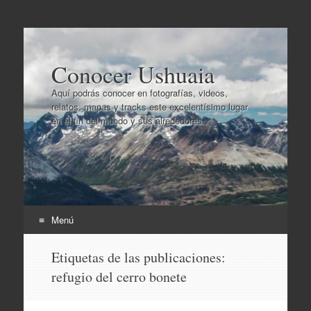
Conocer Ushuaia
Aquí podrás conocer en fotografías, videos,
relatos, mapas y tracks este excelentísimo lugar
en el fin del mundo y sus alrededores..
Menú
Ir
Etiquetas de las publicaciones:
al
refugio del cerro bonete
contenido