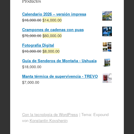
Productos
Calendario 2026 – versión impresa
El
El
$
16,000.00
$
14,000.00
precio
precio
Crampones de cadenas con puas
original
actual
El
El
$
70,000.00
$
60,000.00
era:
es:
precio
precio
$16,000.00.
$14,000.00.
Fotografia Digital
original
actual
El
El
$
10,000.00
$
8,000.00
era:
es:
precio
precio
$70,000.00.
$60,000.00.
Guía de Senderos de Montaña - Ushuaia
original
actual
$
18,000.00
era:
es:
$10,000.00.
$8,000.00.
Manta térmica de supervivencia - TREVO
$
7,000.00
Con la tecnología de WordPress
|
Tema: Expound
von
Konstantin Kovshenin