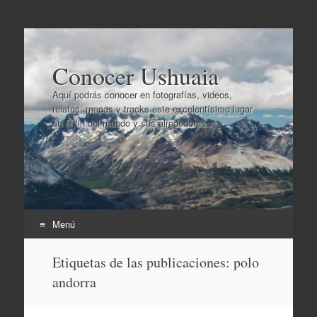
Conocer Ushuaia
Aquí podrás conocer en fotografías, videos,
relatos, mapas y tracks este excelentísimo lugar
en el fin del mundo y sus alrededores..
Menú
Ir
Etiquetas de las publicaciones:
polo
al
andorra
contenido