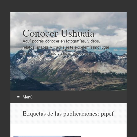
Conocer Ushuaia
Aquí podrás conocer en fotografías, videos,
relatos, mapas y tracks este excelentísimo lugar
en el fin del mundo y sus alrededores..
Menú
Ir
Etiquetas de las publicaciones:
pipef
al
contenido