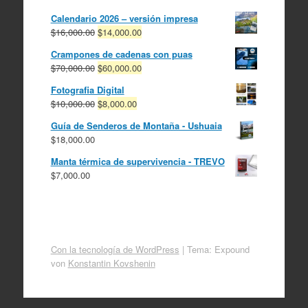
Calendario 2026 – versión impresa
El
El
$
16,000.00
$
14,000.00
precio
precio
Crampones de cadenas con puas
original
actual
El
El
$
70,000.00
$
60,000.00
era:
es:
precio
precio
$16,000.00.
$14,000.00.
Fotografia Digital
original
actual
El
El
$
10,000.00
$
8,000.00
era:
es:
precio
precio
$70,000.00.
$60,000.00.
Guía de Senderos de Montaña - Ushuaia
original
actual
$
18,000.00
era:
es:
$10,000.00.
$8,000.00.
Manta térmica de supervivencia - TREVO
$
7,000.00
Con la tecnología de WordPress
|
Tema: Expound
von
Konstantin Kovshenin