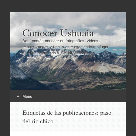
Conocer Ushuaia
Aquí podrás conocer en fotografías, videos,
relatos, mapas y tracks este excelentísimo lugar
en el fin del mundo y sus alrededores..
Menú
Ir
Etiquetas de las publicaciones:
paso
al
del rio chico
contenido