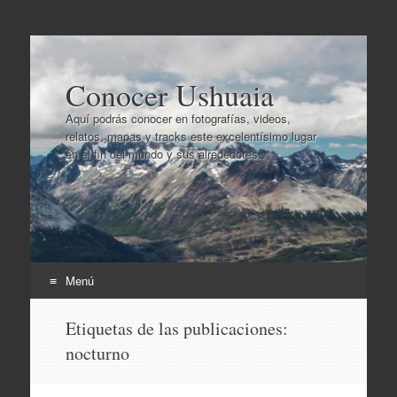
Conocer Ushuaia
Aquí podrás conocer en fotografías, videos,
relatos, mapas y tracks este excelentísimo lugar
en el fin del mundo y sus alrededores..
Menú
Ir
Etiquetas de las publicaciones:
al
nocturno
contenido