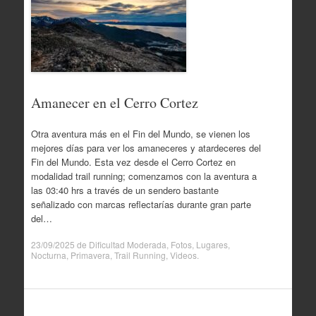
Amanecer en el Cerro Cortez
Otra aventura más en el Fin del Mundo, se vienen los
mejores días para ver los amaneceres y atardeceres del
Fin del Mundo. Esta vez desde el Cerro Cortez en
modalidad trail running; comenzamos con la aventura a
las 03:40 hrs a través de un sendero bastante
señalizado con marcas reflectarías durante gran parte
del…
23/09/2025
de
Dificultad Moderada
,
Fotos
,
Lugares
,
Nocturna
,
Primavera
,
Trail Running
,
Videos
.